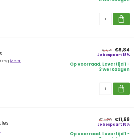
€5,84
€7,14
s
Je bespaart 18%
00 mg
Meer
Op voorraad. Levertijd 1 -
3 werkdagen
€11,69
€14,29
ules
Je bespaart 18%
r
Op voorraad. Levertijd 1 -