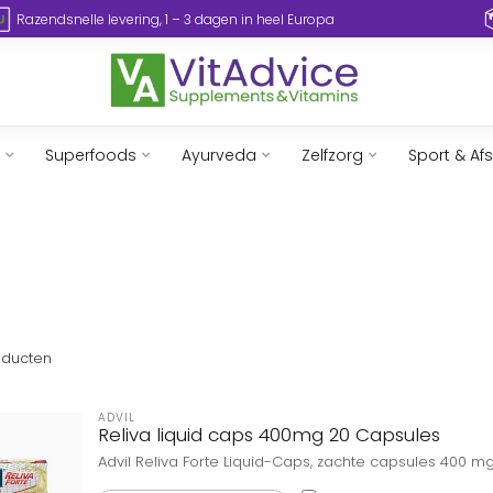
Razendsnelle levering, 1 – 3 dagen in heel Europa
Superfoods
Ayurveda
Zelfzorg
Sport & Af
ducten
ADVIL
Reliva liquid caps 400mg 20 Capsules
Advil Reliva Forte Liquid-Caps, zachte capsules 400 m