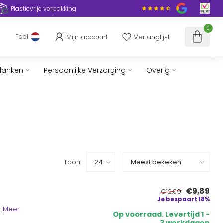
Plasticvrije verpakking
0
Mijn account
Verlanglijst
Taal
slanken
Persoonlijke Verzorging
Overig
Toon:
€9,89
€12,09
Je bespaart 18%
g
Meer
Op voorraad. Levertijd 1 -
3 werkdagen