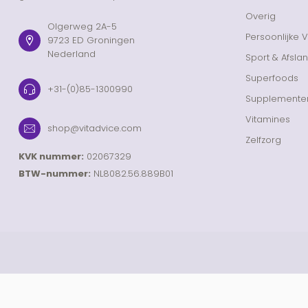
Overig
Olgerweg 2A-5
Persoonlijke 
9723 ED Groningen
Nederland
Sport & Afsla
Superfoods
+31-(0)85-1300990
Supplemente
Vitamines
shop@vitadvice.com
Zelfzorg
KVK nummer:
02067329
BTW-nummer:
NL8082.56.889B01