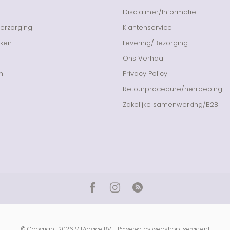
Disclaimer/Informatie
Verzorging
Klantenservice
nken
Levering/Bezorging
Ons Verhaal
n
Privacy Policy
Retourprocedure/herroeping
Zakelijke samenwerking/B2B
© Copyright 2026 VitAdvice BV - Powered by
webshop-service.nl