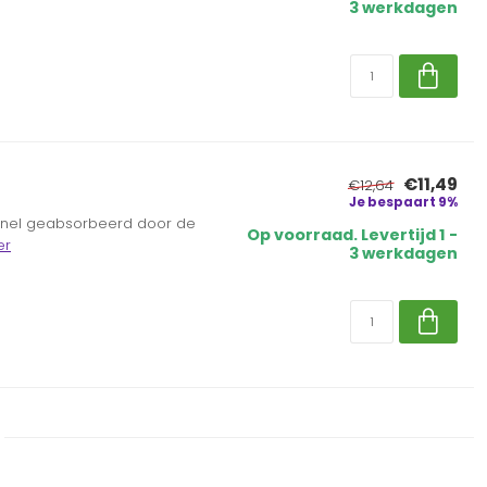
3 werkdagen
€11,49
€12,64
Je bespaart 9%
 snel geabsorbeerd door de
Op voorraad. Levertijd 1 -
er
3 werkdagen