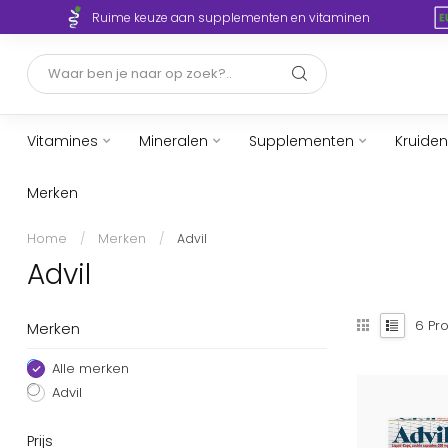
Ruime keuze aan supplementen en vitaminen
Vitamines
Mineralen
Supplementen
Kruiden
Merken
Home
/
Merken
/
Advil
Advil
6
Pro
Merken
Alle merken
Advil
Prijs