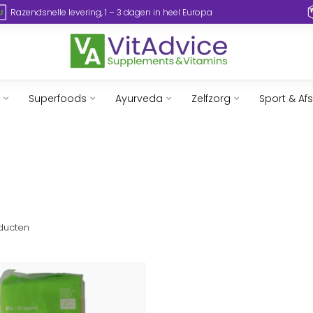
Razendsnelle levering, 1 – 3 dagen in heel Europa
Superfoods
Ayurveda
Zelfzorg
Sport & Af
ducten