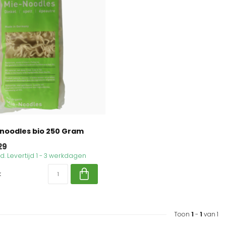
 noodles bio 250 Gram
29
. Levertijd 1 - 3 werkdagen
k
Toon
1
-
1
van 1