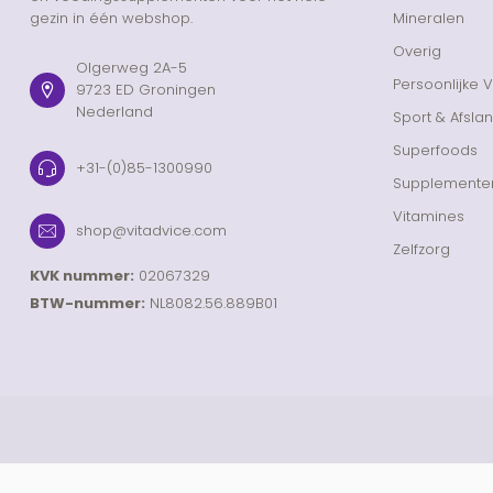
gezin in één webshop.
Mineralen
Overig
Olgerweg 2A-5
Persoonlijke 
9723 ED Groningen
Nederland
Sport & Afsla
Superfoods
+31-(0)85-1300990
Supplemente
Vitamines
shop@vitadvice.com
Zelfzorg
KVK nummer:
02067329
BTW-nummer:
NL8082.56.889B01