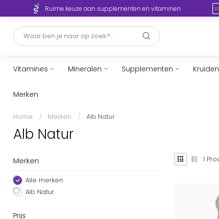
Ruime keuze aan supplementen en vitaminen
Vitamines
Mineralen
Supplementen
Kruiden
Merken
Home
/
Merken
/
Alb Natur
Alb Natur
1
Pro
Merken
Alle merken
Alb Natur
Prijs