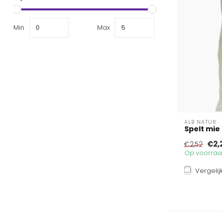
Min
Max
ALB NATUR
Spelt mie
€2,
€2,52
Op voorraad
Vergelij