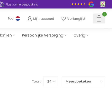
Plasticvrije verpakking
0
Mijn account
Verlanglijst
Taal
slanken
Persoonlijke Verzorging
Overig
Toon: