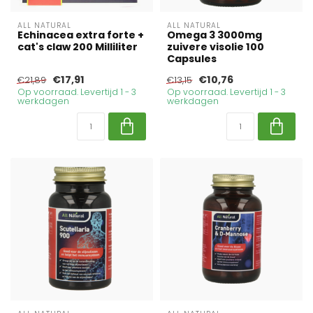
ALL NATURAL
ALL NATURAL
Echinacea extra forte +
Omega 3 3000mg
cat's claw 200 Milliliter
zuivere visolie 100
Capsules
€17,91
€10,76
€21,89
€13,15
Op voorraad. Levertijd 1 - 3
Op voorraad. Levertijd 1 - 3
werkdagen
werkdagen