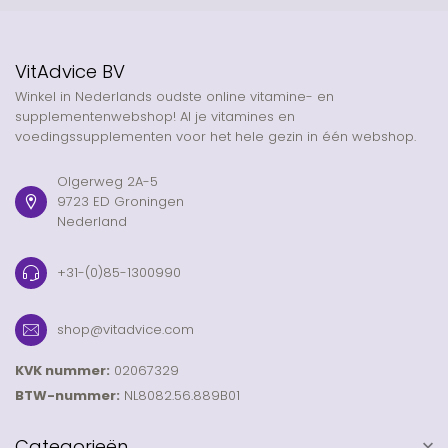
VitAdvice BV
Winkel in Nederlands oudste online vitamine- en
supplementenwebshop! Al je vitamines en
voedingssupplementen voor het hele gezin in één webshop.
Olgerweg 2A-5
9723 ED Groningen
Nederland
+31-(0)85-1300990
shop@vitadvice.com
KVK nummer:
02067329
BTW-nummer:
NL8082.56.889B01
Categorieën