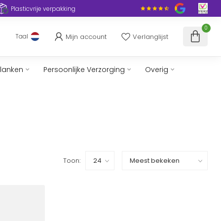
Plasticvrije verpakking
0
Mijn account
Verlanglijst
Taal
slanken
Persoonlijke Verzorging
Overig
Toon: