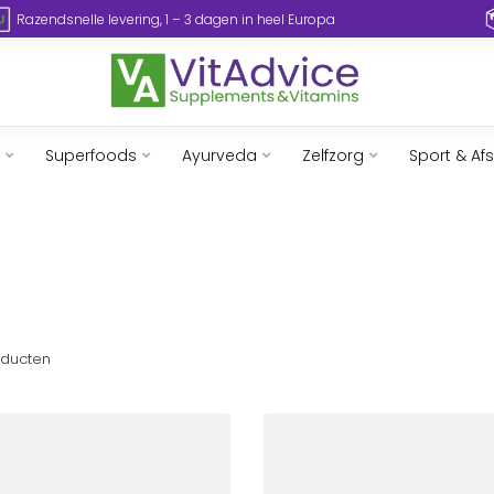
Razendsnelle levering, 1 – 3 dagen in heel Europa
Superfoods
Ayurveda
Zelfzorg
Sport & Af
ducten