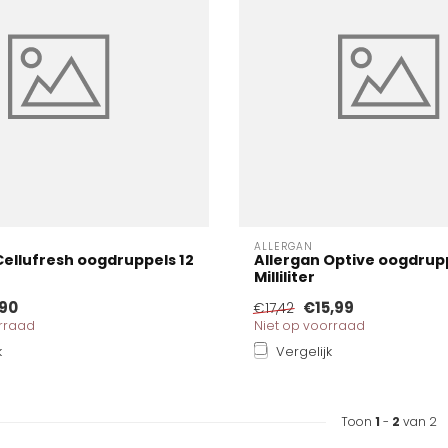
ALLERGAN
Cellufresh oogdruppels 12
Allergan Optive oogdrupp
Milliliter
90
€15,99
€17,42
orraad
Niet op voorraad
k
Vergelijk
Toon
1
-
2
van 2