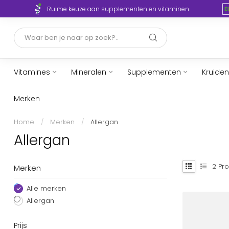
Ruime keuze aan supplementen en vitaminen
Vitamines
Mineralen
Supplementen
Kruiden
Merken
Home
/
Merken
/
Allergan
Allergan
2
Pro
Merken
Alle merken
Allergan
Prijs