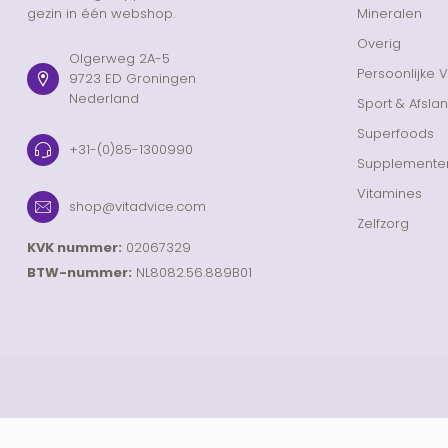
gezin in één webshop.
Mineralen
Overig
Olgerweg 2A-5
Persoonlijke 
9723 ED Groningen
Nederland
Sport & Afsla
Superfoods
+31-(0)85-1300990
Supplemente
Vitamines
shop@vitadvice.com
Zelfzorg
KVK nummer:
02067329
BTW-nummer:
NL8082.56.889B01