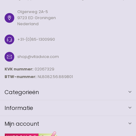
Olgerweg 2A-5
9723 ED Groningen
Nederland
+31-(0)85-1300990
shop@vitadvice.com
KVK nummer:
02067329
BTW-nummer:
NL8082.56.889B01
Categorieën
Informatie
Mijn account