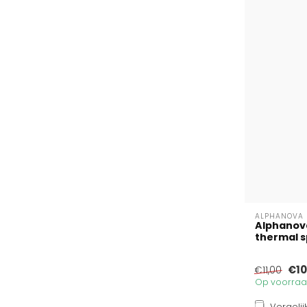
ALPHANOVA 
Alphanova
thermal sp
€10
€11,00
Op voorraad
Vergelij