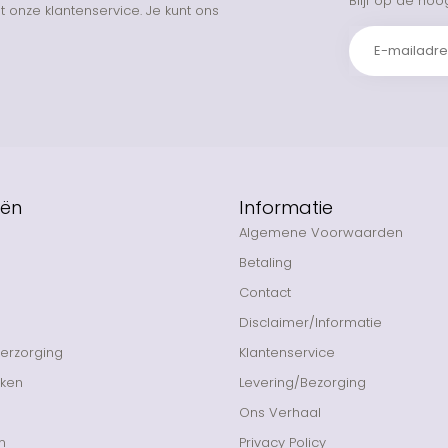
Blijf op de hoo
 onze klantenservice. Je kunt ons
eën
Informatie
Algemene Voorwaarden
Betaling
Contact
Disclaimer/Informatie
Verzorging
Klantenservice
nken
Levering/Bezorging
Ons Verhaal
n
Privacy Policy