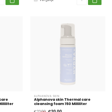
ALPHANOVA SKIN
care
Alphanova skin Thermal care
lliliter
cleansing foam 150 Milliliter
€20,00
€22,00