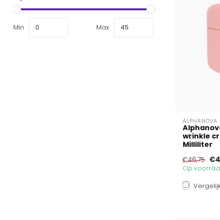
Min
Max
ALPHANOVA 
Alphanova
wrinkle c
Milliliter
€4
€46,75
Op voorraad
Vergelij