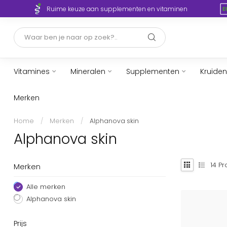
Ruime keuze aan supplementen en vitaminen
Vitamines
Mineralen
Supplementen
Kruiden
Merken
Home
/
Merken
/
Alphanova skin
Alphanova skin
14
Pr
Merken
Alle merken
Alphanova skin
Prijs