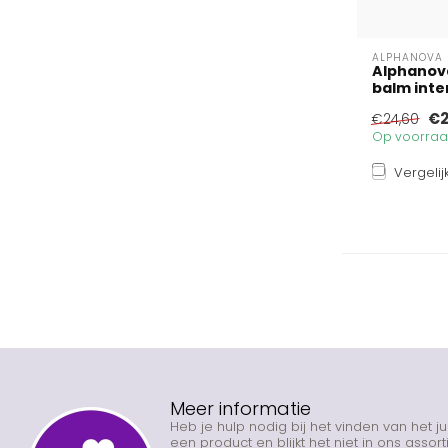
ALPHANOVA 
Alphanova
balm inten
€2
€24,60
Op voorraad
Vergelij
Meer informatie
Heb je hulp nodig bij het vinden van het j
een product en blijkt het niet in ons asso