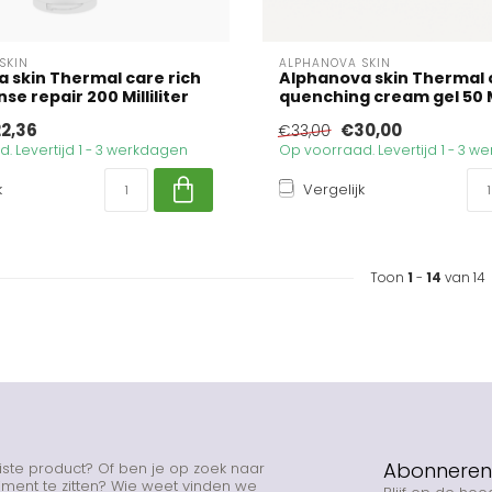
SKIN
ALPHANOVA SKIN
 skin Thermal care rich
Alphanova skin Thermal 
se repair 200 Milliliter
quenching cream gel 50 Mi
2,36
€30,00
€33,00
. Levertijd 1 - 3 werkdagen
Op voorraad. Levertijd 1 - 3 
k
Vergelijk
Toon
1
-
14
van 14
Abonneren 
uiste product? Of ben je op zoek naar
rtiment te zitten? Wie weet vinden we