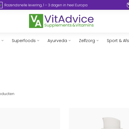
Razendsnelle levering, 1 – 3 dagen in heel Europa
Superfoods
Ayurveda
Zelfzorg
Sport & Af
oducten