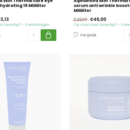
 skin Thermal care eye
Alphanova skin Thermal 
ydrating 15 Milliliter
serum anti wrinkle boost
Milliliter
3,13
€45,00
€49,50
. Levertijd 1 - 3 werkdagen
Op voorraad. Levertijd 1 - 3 
k
Vergelijk