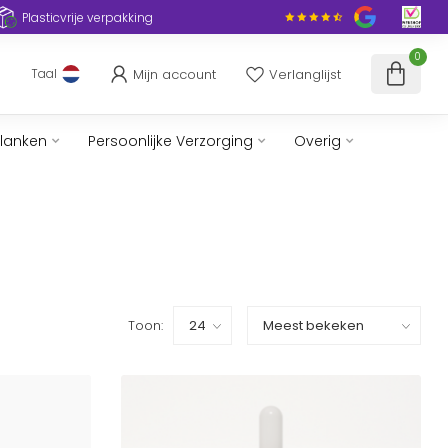
Plasticvrije verpakking
0
Mijn account
Verlanglijst
Taal
slanken
Persoonlijke Verzorging
Overig
Toon: