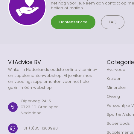
het nog voor je. Neem dan contact op met
bellen of mailen.
Klantenservice
FAQ
VitAdvice BV
Categori
Winkel in Nederlands oudste online vitamine-
Ayurveda
en supplementenwebshop! Al je vitamines
Kruiden
en voedingssupplementen voor het hele
gezin in één webshop.
Mineralen
Overig
Olgerweg 2A-5
Persoonlijke 
9723 ED Groningen
Nederland
Sport & Afsla
Superfoods
+31-(0)85-1300990
Supplemente