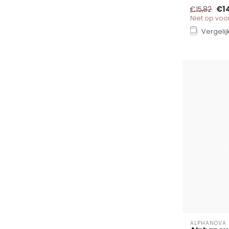
€1
€15,82
Niet op vo
Vergelij
ALPHANOVA 