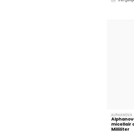
ALPHANOVA 
Alphanova
micellair 
Milliliter