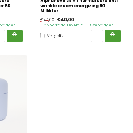
care
Alphanova skin Thermal care anti
er 50
wrinkle cream energizing 50
Milliliter
€40,00
€44,00
werkdagen
Op voorraad. Levertijd 1 - 3 werkdagen
Vergelijk