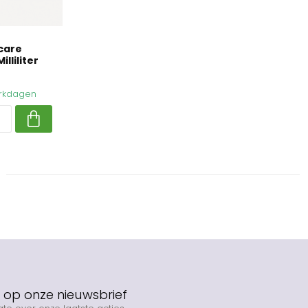
care
lliliter
werkdagen
op onze nieuwsbrief