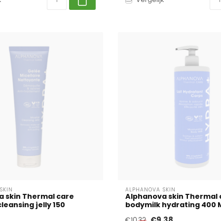
SKIN
ALPHANOVA SKIN
 skin Thermal care
Alphanova skin Thermal 
cleansing jelly 150
bodymilk hydrating 400 Mi
€9,38
€10,32