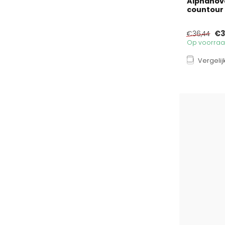
Alphanova
countour h
€3
€36,44
Op voorraad
Vergelij