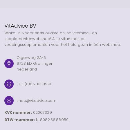
VitAdvice BV
Winkel in Nederlands oudste online vitamine- en
supplementenwebshop! Al je vitamines en
voedingssupplementen voor het hele gezin in één webshop.
Olgerweg 2A-5
9723 ED Groningen
Nederland
+31-(0)85-1300990
shop@vitadvice.com
KVK nummer:
02067329
BTW-nummer:
NL8082.56.889B01