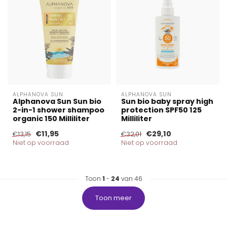
ALPHANOVA SUN
ALPHANOVA SUN
Alphanova Sun Sun bio
Sun bio baby spray high
2-in-1 shower shampoo
protection SPF50 125
organic 150 Milliliter
Milliliter
€11,95
€29,10
€13,15
€32,01
Niet op voorraad
Niet op voorraad
Toon
1
-
24
van 46
Toon meer