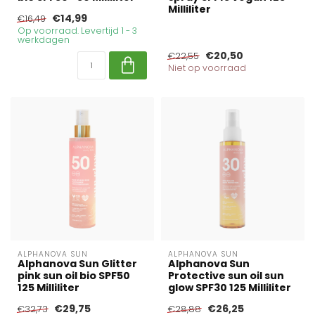
Milliliter
€14,99
€16,49
Op voorraad. Levertijd 1 - 3
werkdagen
€20,50
€22,55
Niet op voorraad
ALPHANOVA SUN
ALPHANOVA SUN
Alphanova Sun Glitter
Alphanova Sun
pink sun oil bio SPF50
Protective sun oil sun
125 Milliliter
glow SPF30 125 Milliliter
€29,75
€26,25
€32,73
€28,88