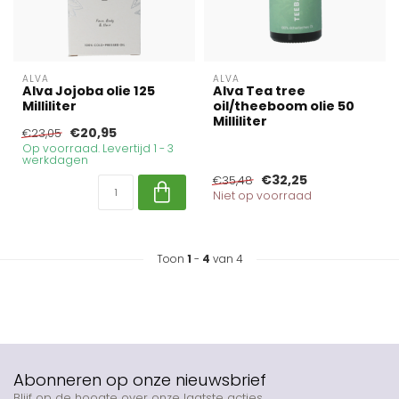
ALVA
ALVA
Alva Jojoba olie 125
Alva Tea tree
Milliliter
oil/theeboom olie 50
Milliliter
€20,95
€23,05
Op voorraad. Levertijd 1 - 3
werkdagen
€32,25
€35,48
Niet op voorraad
Toon
1
-
4
van 4
Abonneren op onze nieuwsbrief
Blijf op de hoogte over onze laatste acties