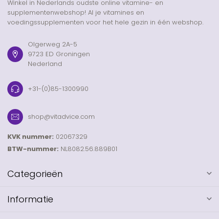
Winkel in Nederlands oudste online vitamine- en
supplementenwebshop! Al je vitamines en
voedingssupplementen voor het hele gezin in één webshop.
Olgerweg 2A-5
9723 ED Groningen
Nederland
+31-(0)85-1300990
shop@vitadvice.com
KVK nummer:
02067329
BTW-nummer:
NL8082.56.889B01
Categorieën
Informatie