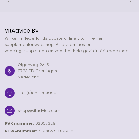
VitAdvice BV
Winkel in Nederlands oudste online vitamine- en
supplementenwebshop! Al je vitamines en
voedingssupplementen voor het hele gezin in één webshop.
Olgerweg 2A-5
9723 ED Groningen
Nederland
+31-(0)85-1300990
shop@vitadvice.com
KVK nummer:
02067329
BTW-nummer:
NL8082.56.889B01