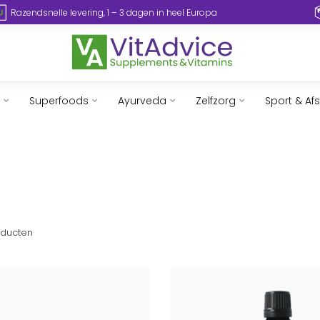
Razendsnelle levering, 1 – 3 dagen in heel Europa
Superfoods
Ayurveda
Zelfzorg
Sport & Af
ducten