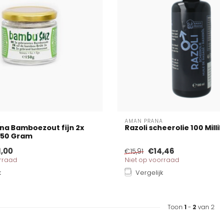
A
AMAN PRANA
na Bamboezout fijn 2x
Razoli scheerolie 100 Milli
150 Gram
1,00
€14,46
€15,91
orraad
Niet op voorraad
k
Vergelijk
Toon
1
-
2
van 2