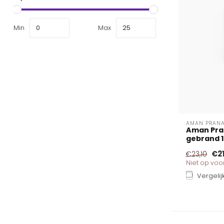
Min
Max
AMAN PRAN
Aman Pra
gebrand 
€2
€23,10
Niet op vo
Vergelij