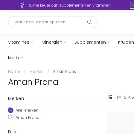
Ruime keuze aan supplementen en vitaminen
Vitamines
Mineralen
Supplementen
Kruiden
Merken
Home
/
Merken
/
Aman Prana
Aman Prana
2
Pro
Merken
Alle merken
Aman Prana
Prijs