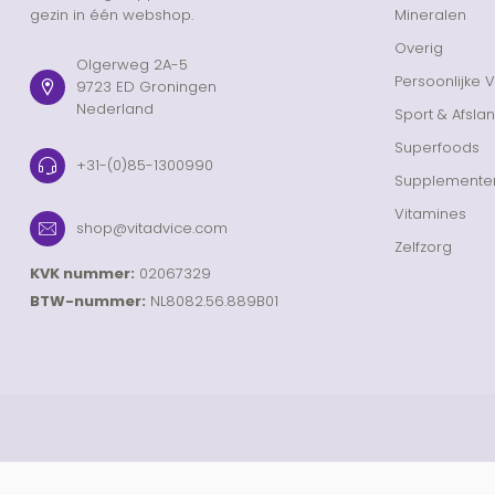
gezin in één webshop.
Mineralen
Overig
Olgerweg 2A-5
Persoonlijke 
9723 ED Groningen
Nederland
Sport & Afsla
Superfoods
+31-(0)85-1300990
Supplemente
Vitamines
shop@vitadvice.com
Zelfzorg
KVK nummer:
02067329
BTW-nummer:
NL8082.56.889B01