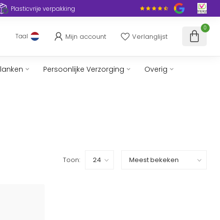
Plasticvrije verpakking
0
Mijn account
Verlanglijst
Taal
slanken
Persoonlijke Verzorging
Overig
Toon: