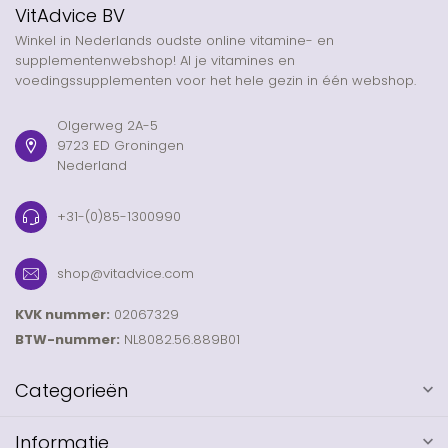
VitAdvice BV
Winkel in Nederlands oudste online vitamine- en
supplementenwebshop! Al je vitamines en
voedingssupplementen voor het hele gezin in één webshop.
Olgerweg 2A-5
9723 ED Groningen
Nederland
+31-(0)85-1300990
shop@vitadvice.com
KVK nummer:
02067329
BTW-nummer:
NL8082.56.889B01
Categorieën
Informatie