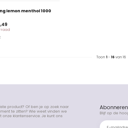
ing lemon menthol 1000
,49
orraad
k
Toon
1
-
16
van 16
Abonneren 
uiste product? Of ben je op zoek naar
rtiment te zitten? Wie weet vinden we
Blijf op de hoo
 onze klantenservice. Je kunt ons