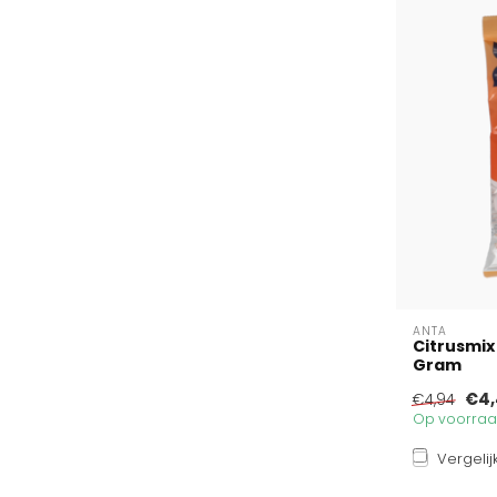
ANTA
Citrusmix
Gram
€4,
€4,94
Op voorraad
Vergelij