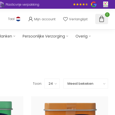
Plasticvrije verpakking
0
Mijn account
Verlanglijst
Taal
slanken
Persoonlijke Verzorging
Overig
Toon: