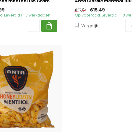
mon menthol 165 Gram
Anta Classic menthol 10
99
€15,49
€17,04
. Levertijd 1 - 3 werkdagen
Op voorraad. Levertijd 1 - 3 
k
Vergelijk