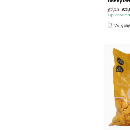
Honey le
€2,
€3,29
Op voorraad
Vergelij