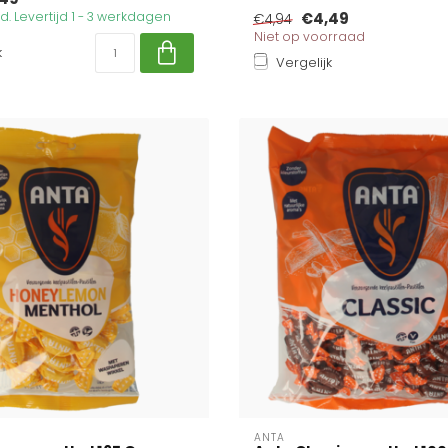
. Levertijd 1 - 3 werkdagen
€4,49
€4,94
Niet op voorraad
k
Vergelijk
ANTA