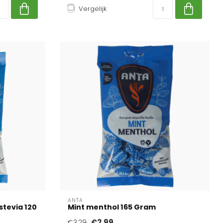
Vergelijk
ANTA
stevia 120
Mint menthol 165 Gram
€2,99
€3,29