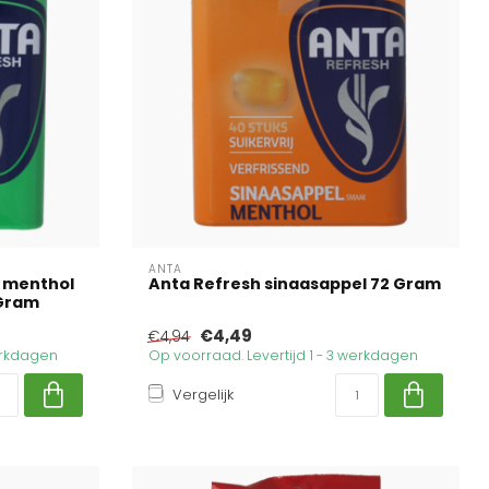
ANTA
s menthol
Anta Refresh sinaasappel 72 Gram
 Gram
€4,49
€4,94
werkdagen
Op voorraad. Levertijd 1 - 3 werkdagen
Vergelijk