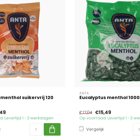
ANTA
 menthol suikervrij 120
Eucalyptus menthol 100
49
€15,49
€17,04
. Levertijd 1 - 3 werkdagen
Op voorraad. Levertijd 1 - 3 
k
Vergelijk