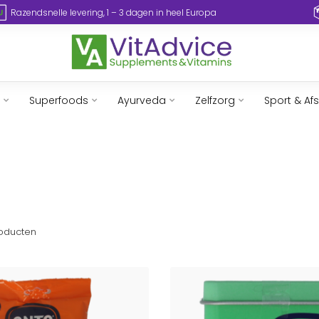
Razendsnelle levering, 1 – 3 dagen in heel Europa
Superfoods
Ayurveda
Zelfzorg
Sport & Af
oducten