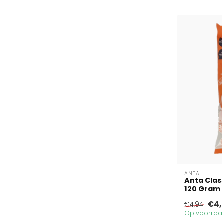
ANTA
Anta Class
120 Gram
€4,
€4,94
Op voorraad