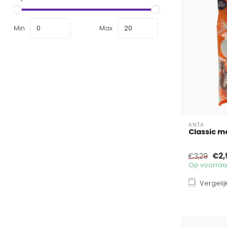
Min
Max
ANTA
Classic m
€2,
€3,29
Op voorraad
Vergelij