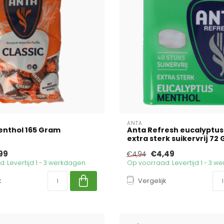
ANTA
enthol 165 Gram
Anta Refresh eucalyptu
extra sterk suikervrij 72
99
€4,49
€4,94
. Levertijd 1 - 3 werkdagen
Op voorraad. Levertijd 1 - 3 
k
Vergelijk