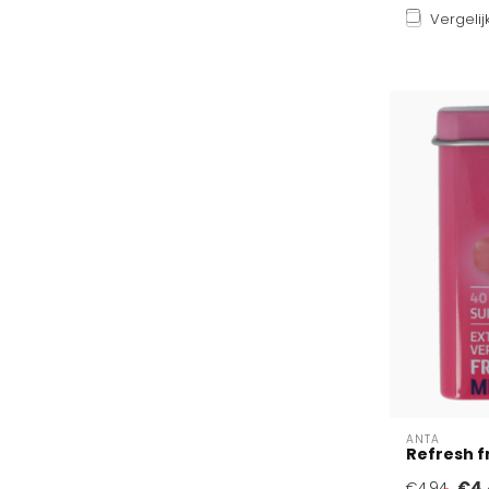
Vergelij
ANTA
Refresh 
€4,
€4,94