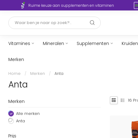
Ruime keuze aan supplementen en vitaminen
Vitamines
Mineralen
Supplementen
Kruiden
Merken
Home
/
Merken
/
Anta
Anta
16
Pr
Merken
Alle merken
Anta
Prijs