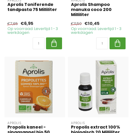
APROLIS
APROLIS
Aprolis Toniferende
Aprolis Shampoo
tandpasta 75 Milliliter
manuka coco 200
Milliliter
€6,95
€10,45
€7,65
€11,50
Op voorraad. Levertijd 1 - 3
Op voorraad. Levertijd 1 - 3
werkdagen
werkdagen
APROLIS
APROLIS
Propolis kaneel -
Propolis extract 100%
sinaasappel bio 50
biologisch 20 Milliliter