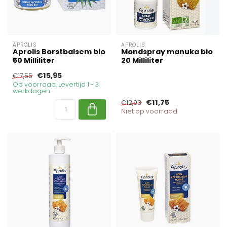
APROLIS
APROLIS
Aprolis Borstbalsem bio
Mondspray manuka bio
50 Milliliter
20 Milliliter
€15,95
€17,55
Op voorraad. Levertijd 1 - 3
werkdagen
€11,75
€12,93
Niet op voorraad