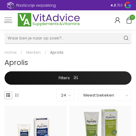
Plasticvrije verpakking
4.2
/5.0
0
MENU
Home
/
Merken
/
Aprolis
Aprolis
Filters