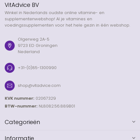
VitAdvice BV
Winkel in Nederlands oudste online vitamine- en
supplementenwebshop! Al je vitamines en
voedingssupplementen voor het hele gezin in één webshop.
Olgerweg 2A-5
9723 ED Groningen
Nederland
+31-(0)85-1300990
shop@vitadvice.com
KVK nummer:
02067329
BTW-nummer:
NL8082.56.889B01
Categorieën
Informatie