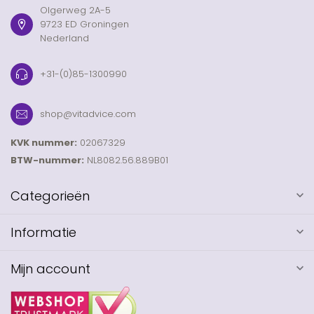
Olgerweg 2A-5
9723 ED Groningen
Nederland
+31-(0)85-1300990
shop@vitadvice.com
KVK nummer:
02067329
BTW-nummer:
NL8082.56.889B01
Categorieën
Informatie
Mijn account