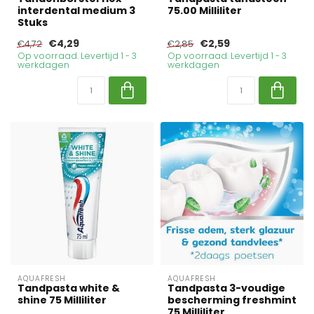
interdental medium 3
75.00 Milliliter
Stuks
€4,29
€2,59
€4,72
€2,85
Op voorraad. Levertijd 1 - 3
Op voorraad. Levertijd 1 - 3
werkdagen
werkdagen
AQUAFRESH
AQUAFRESH
Tandpasta white &
Tandpasta 3-voudige
shine 75 Milliliter
bescherming freshmint
75 Milliliter