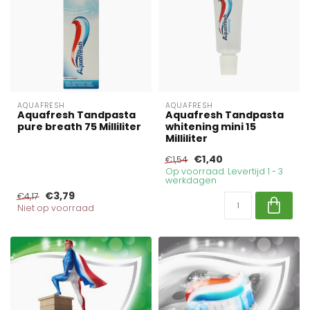
AQUAFRESH
AQUAFRESH
Aquafresh Tandpasta
Aquafresh Tandpasta
pure breath 75 Milliliter
whitening mini 15
Milliliter
€1,40
€1,54
Op voorraad. Levertijd 1 - 3
werkdagen
€3,79
€4,17
Niet op voorraad