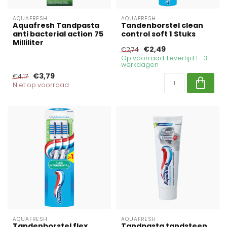
AQUAFRESH
AQUAFRESH
Aquafresh Tandpasta
Tandenborstel clean
anti bacterial action 75
control soft 1 Stuks
Milliliter
€2,49
€2,74
Op voorraad. Levertijd 1 - 3
werkdagen
€3,79
€4,17
Niet op voorraad
AQUAFRESH
AQUAFRESH
Tandenborstel flex
Tandpasta tandsteen