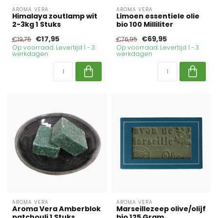
AROMA VERA
AROMA VERA
Himalaya zoutlamp wit
Limoen essentiele olie
2-3kg 1 Stuks
bio 100 Milliliter
€17,95
€69,95
€19,75
€76,95
Op voorraad. Levertijd 1 - 3
Op voorraad. Levertijd 1 - 3
werkdagen
werkdagen
AROMA VERA
AROMA VERA
Aroma Vera Amberblok
Marseillezeep olive/olijf
patchouli 1 Stuks
bio 125 Gram