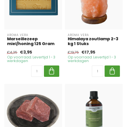
AROMA VERA
AROMA VERA
Marseillezeep
Himalaya zoutlamp 2-3
miel/honing 125 Gram
kg 1 Stuks
€3,95
€17,95
€4,35
€19,75
Op voorraad. Levertijd 1 - 3
Op voorraad. Levertijd 1 - 3
werkdagen
werkdagen