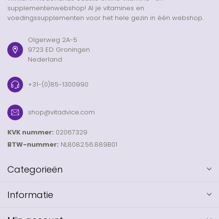
supplementenwebshop! Al je vitamines en
voedingssupplementen voor het hele gezin in één webshop.
Olgerweg 2A-5
9723 ED Groningen
Nederland
+31-(0)85-1300990
shop@vitadvice.com
KVK nummer:
02067329
BTW-nummer:
NL8082.56.889B01
Categorieën
Informatie