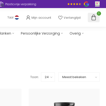
Plasticvrije verpakking
0
Mijn account
Verlanglijst
Taal
slanken
Persoonlijke Verzorging
Overig
Toon: