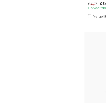
€34
€41,75
Op voorraad
Vergelij