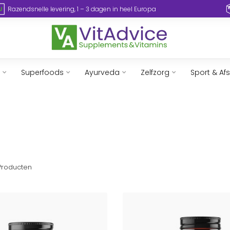
Razendsnelle levering, 1 – 3 dagen in heel Europa
Superfoods
Ayurveda
Zelfzorg
Sport & Af
roducten