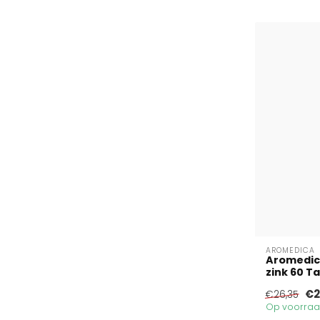
AROMEDICA
Aromedic
zink 60 T
€2
€26,35
Op voorraad