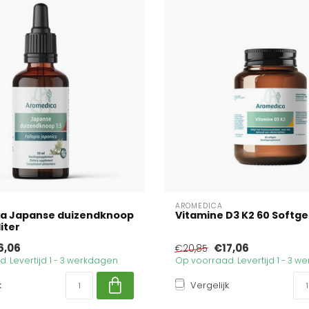
AROMEDICA
a Japanse duizendknoop
Vitamine D3 K2 60 Softge
liter
6,06
€17,06
€20,85
. Levertijd 1 - 3 werkdagen
Op voorraad. Levertijd 1 - 3 
k
Vergelijk