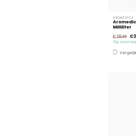
AROMEDICA
Aromedica
Milliliter
€3
€38,45
Op voorraad
Vergelij