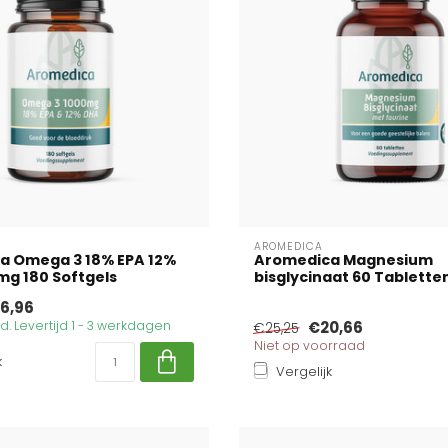
AROMEDICA
a Omega 3 18% EPA 12%
Aromedica Magnesium
g 180 Softgels
bisglycinaat 60 Tablette
6,96
. Levertijd 1 - 3 werkdagen
€20,66
€25,25
Niet op voorraad
k
Vergelijk