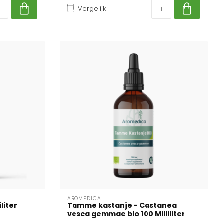
Vergelijk
AROMEDICA
liter
Tamme kastanje - Castanea
vesca gemmae bio 100 Milliliter