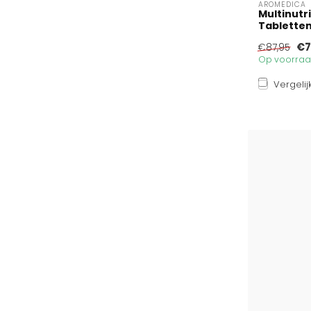
AROMEDICA
Multinutri
Tablette
€7
€87,95
Op voorraad
Vergelij