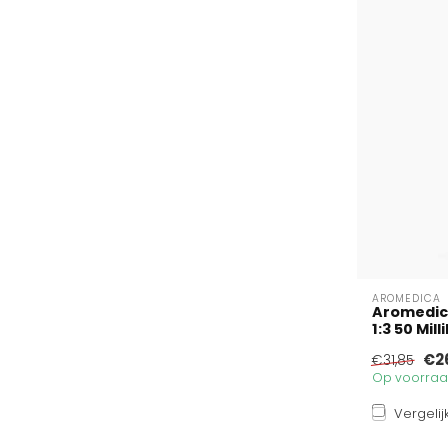
AROMEDICA
Aromedic
1:3 50 Milli
€2
€31,85
Op voorraad
Vergelij