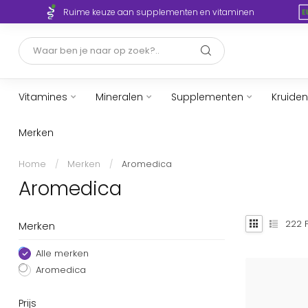
Ruime keuze aan supplementen en vitaminen
Vitamines
Mineralen
Supplementen
Kruiden
Merken
Home
/
Merken
/
Aromedica
Aromedica
222
P
Merken
Alle merken
Aromedica
Prijs