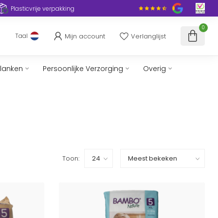
Plasticvrije verpakking
0
Mijn account
Verlanglijst
Taal
slanken
Persoonlijke Verzorging
Overig
Toon: