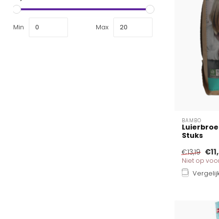
Min
Max
BAMBO
Luierbroe
Stuks
€11
€13,19
Niet op vo
Vergelij