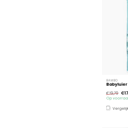
BAMBO
Babyluier
€1
€19,79
Op voorraad
Vergelij