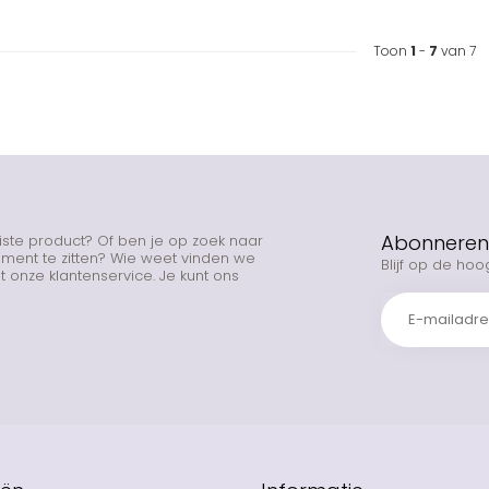
Toon
1
-
7
van 7
Abonneren 
uiste product? Of ben je op zoek naar
rtiment te zitten? Wie weet vinden we
Blijf op de hoo
 onze klantenservice. Je kunt ons