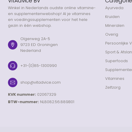
VitAdvice BV
Categori
Winkel in Nederlands oudste online vitamine-
Ayurveda
en supplementenwebshop! Al je vitamines
Kruiden
en voedingssupplementen voor het hele
gezin in één webshop.
Mineralen
Overig
Olgerweg 2A-5
Persoonlijke 
9723 ED Groningen
Nederland
Sport & Afsla
Superfoods
+31-(0)85-1300990
Supplemente
Vitamines
shop@vitadvice.com
Zelfzorg
KVK nummer:
02067329
BTW-nummer:
NL8082.56.889B01