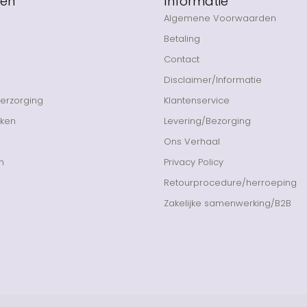
eën
Informatie
Algemene Voorwaarden
Betaling
Contact
Disclaimer/Informatie
Verzorging
Klantenservice
nken
Levering/Bezorging
Ons Verhaal
n
Privacy Policy
Retourprocedure/herroeping
Zakelijke samenwerking/B2B