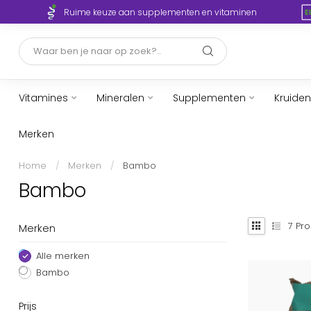
Ruime keuze aan supplementen en vitaminen
Vitamines
Mineralen
Supplementen
Kruiden
Merken
Home
/
Merken
/
Bambo
Bambo
7
Pro
Merken
Alle merken
Bambo
Prijs