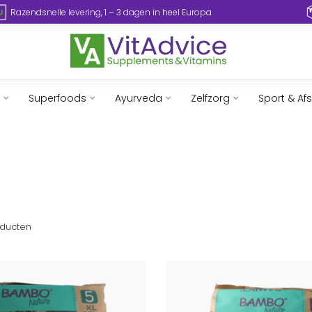
Razendsnelle levering, 1 – 3 dagen in heel Europa
Superfoods
Ayurveda
Zelfzorg
Sport & Af
ducten