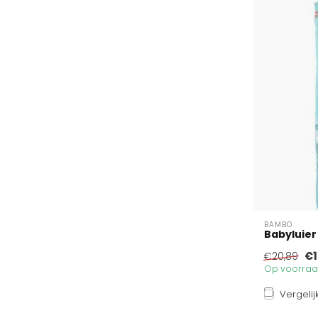
BAMBO
Babyluier
€1
€20,89
Op voorraad
Vergelij