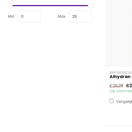
Min
Max
BAP MEDICA
Alhydran g
€2
€25,28
Op voorraad
Vergelij