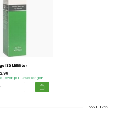
L
el 30 Milliliter
2,98
. Levertijd 1 - 3 werkdagen
k
Toon
1
-
1
van 1