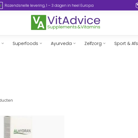
Razendsnelle levering, 1 – 3 dagen in heel Europa
Superfoods
Ayurveda
Zelfzorg
Sport & Af
ducten