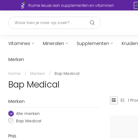
Ruime keuze aan supplementen en vitaminen
Vitamines
Mineralen
Supplementen
Kruiden
Merken
Home
/
Merken
/
Bap Medical
Bap Medical
1
Pro
Merken
Alle merken
Bap Medical
Prijs