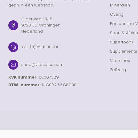
gezin in één webshop.
Mineralen
Overig
Olgerweg 2A-5
Persoonlijke 
9723 ED Groningen
Nederland
Sport & Afsla
Superfoods
+31-(0)85-1300990
Supplemente
Vitamines
shop@vitadvice.com
Zelfzorg
KVK nummer:
02067329
BTW-nummer:
NL8082.56.889B01