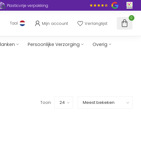
Plasticvrije verpakking
0
Mijn account
Verlanglijst
Taal
slanken
Persoonlijke Verzorging
Overig
Toon: