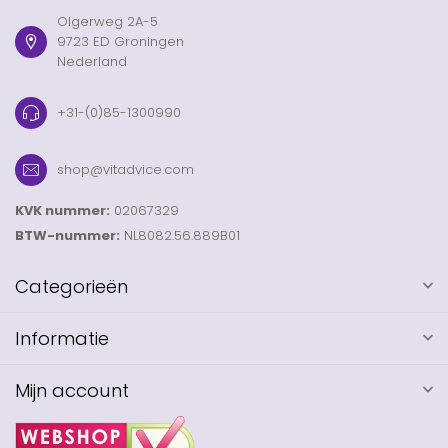
Olgerweg 2A-5
9723 ED Groningen
Nederland
+31-(0)85-1300990
shop@vitadvice.com
KVK nummer:
02067329
BTW-nummer:
NL8082.56.889B01
Categorieën
Informatie
Mijn account