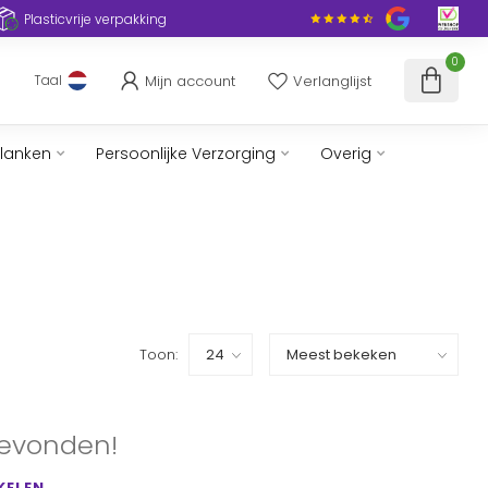
Plasticvrije verpakking
0
Mijn account
Verlanglijst
Taal
slanken
Persoonlijke Verzorging
Overig
Toon:
evonden!
KELEN