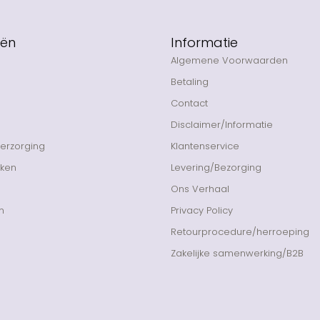
eën
Informatie
Algemene Voorwaarden
Betaling
Contact
Disclaimer/Informatie
Verzorging
Klantenservice
nken
Levering/Bezorging
Ons Verhaal
n
Privacy Policy
Retourprocedure/herroeping
Zakelijke samenwerking/B2B