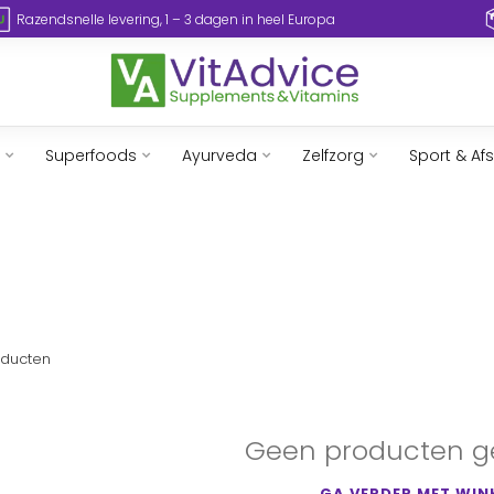
Razendsnelle levering, 1 – 3 dagen in heel Europa
Superfoods
Ayurveda
Zelfzorg
Sport & Af
ducten
Geen producten g
GA VERDER MET WIN