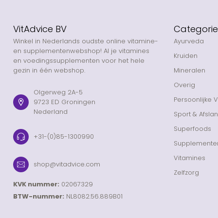
VitAdvice BV
Categori
Winkel in Nederlands oudste online vitamine-
Ayurveda
en supplementenwebshop! Al je vitamines
Kruiden
en voedingssupplementen voor het hele
gezin in één webshop.
Mineralen
Overig
Olgerweg 2A-5
Persoonlijke 
9723 ED Groningen
Nederland
Sport & Afsla
Superfoods
+31-(0)85-1300990
Supplemente
Vitamines
shop@vitadvice.com
Zelfzorg
KVK nummer:
02067329
BTW-nummer:
NL8082.56.889B01