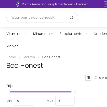
Ruime keuze aan supplementen en vitaminen
Vitamines
Mineralen
Supplementen
Kruiden
Merken
Home
/
Merken
/
Bee Honest
Bee Honest
0
Pro
Prijs
Min
Max