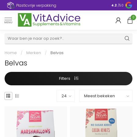
Plasticvrije verpakking
4.2
/5.0
0
MENU
Home
/
Merken
/
Belvas
Belvas
Filters