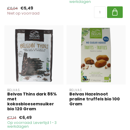
werkdagen
€5,49
€6,04
Niet op voorraad
BELVAS
BELVAS
Belvas Thins dark 85%
Belvas Hazelnoot
met
praline truffels bio 100
kokosbloesemsuiker
Gram
bio 120 Gram
€6,49
€7,14
Op voorraad. Levertijd 1 - 3
werkdagen