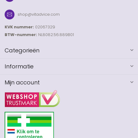
shop@vitadvice.com
KVK nummer:
02067329
BTW-nummer:
NL8082.56.889B01
Categorieën
Informatie
Mijn account