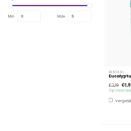
Min
Max
BENTASIL
Eucalypt
€1,
€2,19
Op voorraad
Vergelij