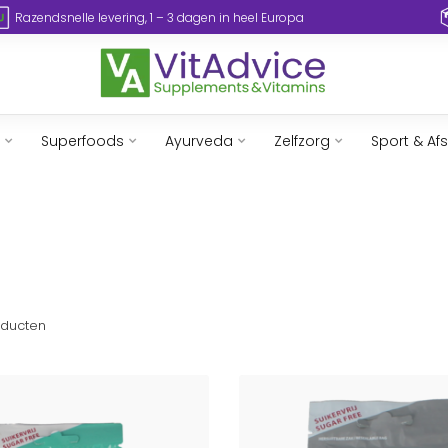
Razendsnelle levering, 1 – 3 dagen in heel Europa
Superfoods
Ayurveda
Zelfzorg
Sport & Af
ducten