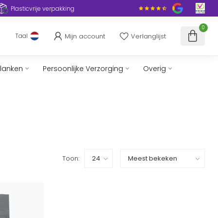
Plasticvrije verpakking
0
Mijn account
Verlanglijst
Taal
slanken
Persoonlijke Verzorging
Overig
Toon: