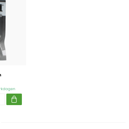
m
werkdagen