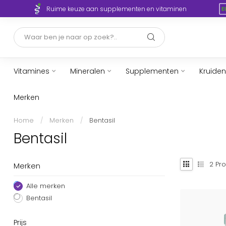
Ruime keuze aan supplementen en vitaminen
Vitamines
Mineralen
Supplementen
Kruiden
Merken
Home
/
Merken
/
Bentasil
Bentasil
2
Pro
Merken
Alle merken
Bentasil
Prijs