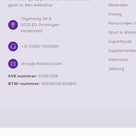
gezin in één webshop.
Mineralen
Overig
Olgerweg 2A-5
Persoonlijke 
9723 ED Groningen
Nederland
Sport & Afsla
Superfoods
+31-(0)85-1300990
Supplemente
Vitamines
shop@vitadvice.com
Zelfzorg
KVK nummer:
02067329
BTW-nummer:
NL8082.56.889B01