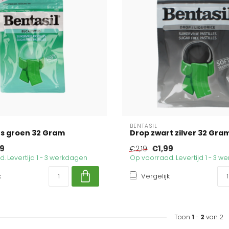
BENTASIL
us groen 32 Gram
Drop zwart zilver 32 Gra
99
€1,99
€2,19
. Levertijd 1 - 3 werkdagen
Op voorraad. Levertijd 1 - 3 
k
Vergelijk
Toon
1
-
2
van 2