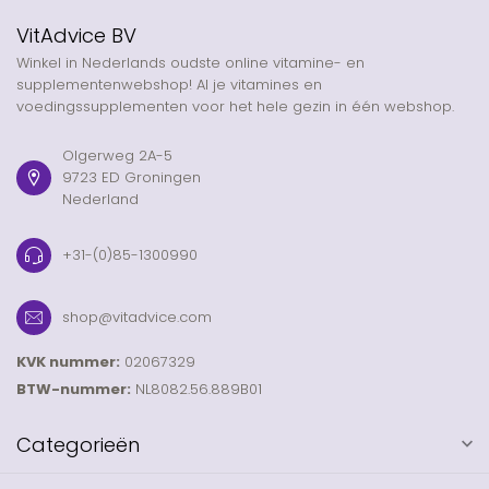
VitAdvice BV
Winkel in Nederlands oudste online vitamine- en
supplementenwebshop! Al je vitamines en
voedingssupplementen voor het hele gezin in één webshop.
Olgerweg 2A-5
9723 ED Groningen
Nederland
+31-(0)85-1300990
shop@vitadvice.com
KVK nummer:
02067329
BTW-nummer:
NL8082.56.889B01
Categorieën