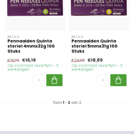
BETICA
BETICA
Pennaalden Quinta
Pennaalden Quinta
steriel 4mmx32g 100
steriel 5mmx31g 100
Stuks
Stuks
€16,19
€18,89
€19,79
€23,09
Op voorraad. Levertijd 1 - 3
Op voorraad. Levertijd 1 - 3
werkdagen
werkdagen
Toon
1
-
2
van 2