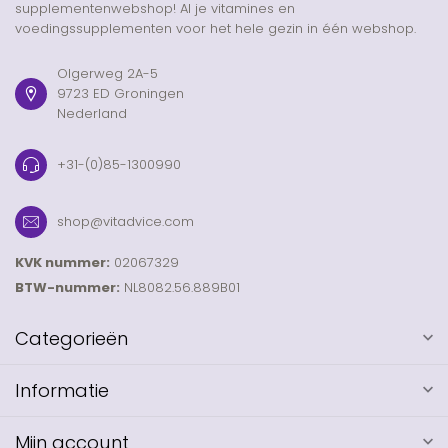
supplementenwebshop! Al je vitamines en
voedingssupplementen voor het hele gezin in één webshop.
Olgerweg 2A-5
9723 ED Groningen
Nederland
+31-(0)85-1300990
shop@vitadvice.com
KVK nummer:
02067329
BTW-nummer:
NL8082.56.889B01
Categorieën
Informatie
Mijn account