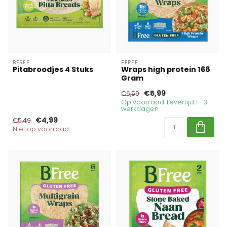
BFREE
BFREE
Pitabroodjes 4 Stuks
Wraps high protein 168
Gram
€5,99
€6,59
Op voorraad. Levertijd 1 - 3
werkdagen
€4,99
€5,49
Niet op voorraad