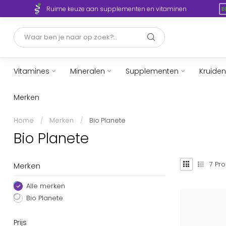
Ruime keuze aan supplementen en vitaminen
Vitamines
Mineralen
Supplementen
Kruiden
Merken
Home
/
Merken
/
Bio Planete
Bio Planete
7
Pro
Merken
Alle merken
Bio Planete
Prijs