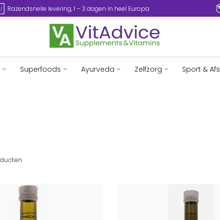
Razendsnelle levering, 1 – 3 dagen in heel Europa
Superfoods
Ayurveda
Zelfzorg
Sport & Af
ducten