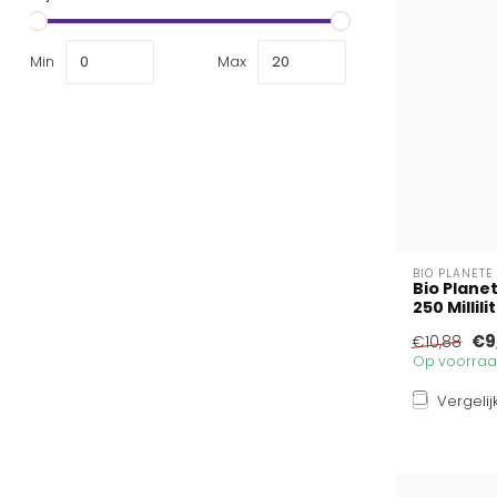
Min
Max
BIO PLANETE
Bio Planet
250 Millili
€9
€10,88
Op voorraad
Vergelij