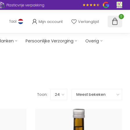
Plasticvrije verpakking
0
Mijn account
Verlanglijst
Taal
slanken
Persoonlijke Verzorging
Overig
Toon: