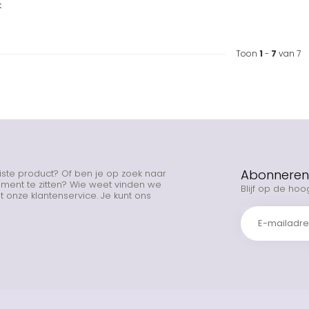
k
Toon
1
-
7
van 7
Abonneren 
uiste product? Of ben je op zoek naar
rtiment te zitten? Wie weet vinden we
Blijf op de hoo
 onze klantenservice. Je kunt ons