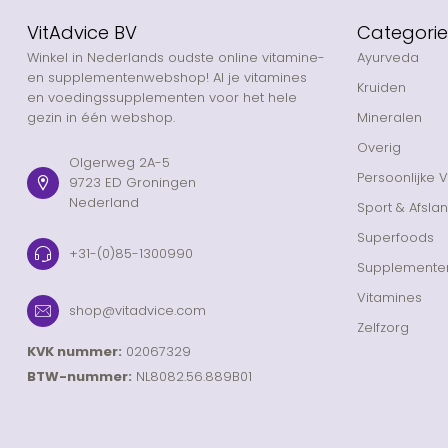
VitAdvice BV
Categori
Winkel in Nederlands oudste online vitamine-
Ayurveda
en supplementenwebshop! Al je vitamines
Kruiden
en voedingssupplementen voor het hele
gezin in één webshop.
Mineralen
Overig
Olgerweg 2A-5
Persoonlijke 
9723 ED Groningen
Nederland
Sport & Afsla
Superfoods
+31-(0)85-1300990
Supplemente
Vitamines
shop@vitadvice.com
Zelfzorg
KVK nummer:
02067329
BTW-nummer:
NL8082.56.889B01