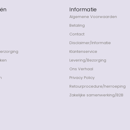
eën
Informatie
Algemene Voorwaarden
Betaling
Contact
Disclaimer/Informatie
Verzorging
Klantenservice
nken
Levering/Bezorging
Ons Verhaal
n
Privacy Policy
Retourprocedure/herroeping
Zakelijke samenwerking/B2B