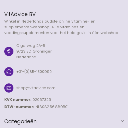
VitAdvice BV
Winkel in Nederlands oudste online vitamine- en
supplementenwebshop! Al je vitamines en
voedingssupplementen voor het hele gezin in één webshop.
Olgerweg 2A-5
9723 ED Groningen
Nederland
+31-(0)85-1300990
shop@vitadvice.com
KVK nummer:
02067329
BTW-nummer:
NL8082.56.889B01
Categorieën