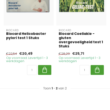
BIOCARD
BIOCARD
Biocard Helicobacter
Biocard Coeliakie -
pylori test 1 Stuks
gluten
overgevoeligheid test 1
Stuks
€20,49
€25,71
€22,54
€28,28
Op voorraad. Levertijd 1 - 3
Op voorraad. Levertijd 1 - 3
werkdagen
werkdagen
Toon
1
-
2
van 2