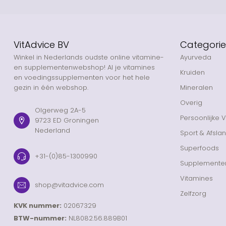
VitAdvice BV
Categori
Winkel in Nederlands oudste online vitamine-
Ayurveda
en supplementenwebshop! Al je vitamines
Kruiden
en voedingssupplementen voor het hele
gezin in één webshop.
Mineralen
Overig
Olgerweg 2A-5
Persoonlijke 
9723 ED Groningen
Nederland
Sport & Afsla
Superfoods
+31-(0)85-1300990
Supplemente
Vitamines
shop@vitadvice.com
Zelfzorg
KVK nummer:
02067329
BTW-nummer:
NL8082.56.889B01