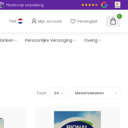
Plasticvrije verpakking
0
Mijn account
Verlanglijst
Taal
slanken
Persoonlijke Verzorging
Overig
Toon: