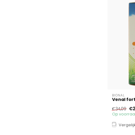
BIONAL
Venal for
€2
€34,09
Op voorraad
Vergelij