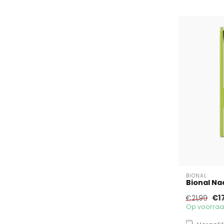
BIONAL
Bional Na
€1
€21,99
Op voorraad