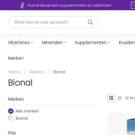
Ruime keuze aan supplementen en vitaminen
Vitamines
Mineralen
Supplementen
Kruiden
Merken
Home
/
Merken
/
Bional
Bional
13
Pr
Merken
Alle merken
Bional
Prijs