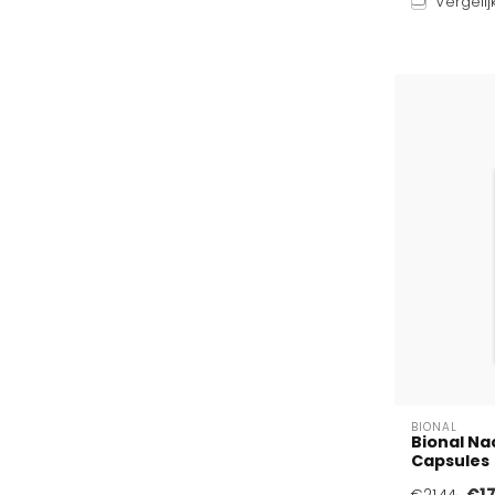
Vergelij
BIONAL
Bional Nac
Capsules
€17