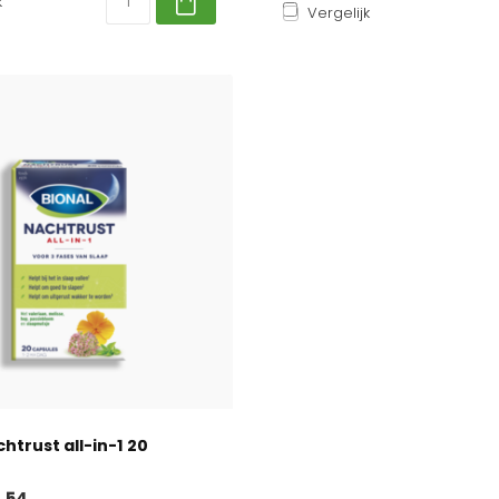
k
Vergelijk
htrust all-in-1 20
,54