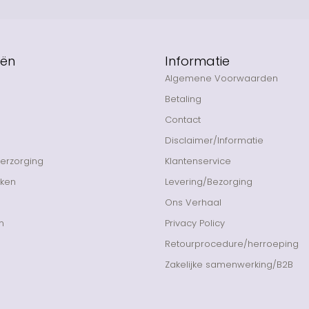
eën
Informatie
Algemene Voorwaarden
Betaling
Contact
Disclaimer/Informatie
Verzorging
Klantenservice
nken
Levering/Bezorging
Ons Verhaal
n
Privacy Policy
Retourprocedure/herroeping
Zakelijke samenwerking/B2B