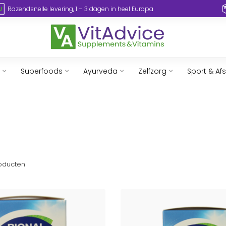
Razendsnelle levering, 1 – 3 dagen in heel Europa
Superfoods
Ayurveda
Zelfzorg
Sport & Af
oducten