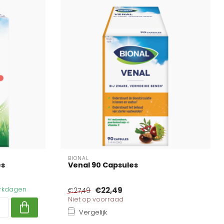
BIONAL
es
Venal 90 Capsules
werkdagen
€22,49
€27,49
Niet op voorraad
Vergelijk