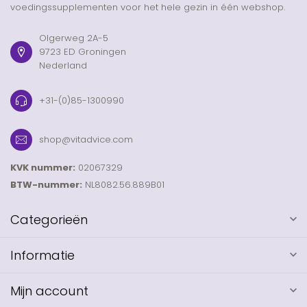
voedingssupplementen voor het hele gezin in één webshop.
Olgerweg 2A-5
9723 ED Groningen
Nederland
+31-(0)85-1300990
shop@vitadvice.com
KVK nummer:
02067329
BTW-nummer:
NL8082.56.889B01
Categorieën
Informatie
Mijn account