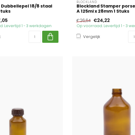
BLOCKLAND
 Dubbellepel 18/8 staal
Blockland Stamper porsel
Stuks
A 125ml x 28mm 1 Stuks
,05
€24,22
€26,64
. Levertijd 1 - 3 werkdagen
Op voorraad. Levertijd 1 - 3 
k
Vergelijk