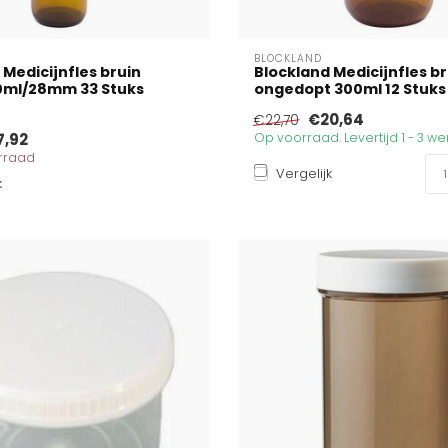
BLOCKLAND
 Medicijnfles bruin
Blockland Medicijnfles br
0ml/28mm 33 Stuks
ongedopt 300ml 12 Stuks
€20,64
€22,70
7,92
Op voorraad. Levertijd 1 - 3 
orraad
Vergelijk
k