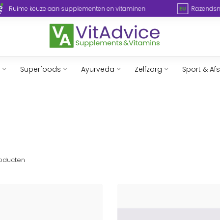
Ruime keuze aan supplementen en vitaminen
Razendsne
Superfoods
Ayurveda
Zelfzorg
Sport & Af
oducten