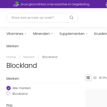
Jouw gezondheid, onze expertise en begeleiding
Vitamines
Mineralen
Supplementen
Kruiden
Merken
Home
/
Merken
/
Blockland
Blockland
81
Pr
Merken
Alle merken
Blockland
Prijs