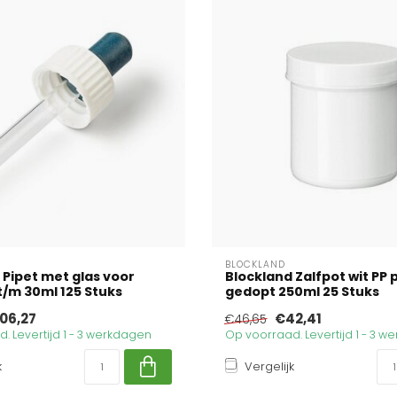
BLOCKLAND
 Pipet met glas voor
Blockland Zalfpot wit PP 
 t/m 30ml 125 Stuks
gedopt 250ml 25 Stuks
06,27
€42,41
€46,65
. Levertijd 1 - 3 werkdagen
Op voorraad. Levertijd 1 - 3 
k
Vergelijk