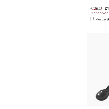
€1
€135,73
Niet op vo
Vergelij