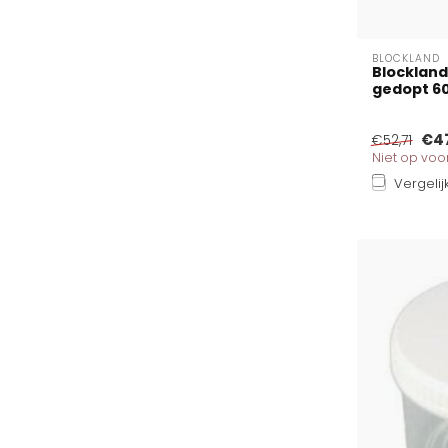
BLOCKLAND
Blockland
gedopt 6
€4
€52,71
Niet op vo
Vergelij