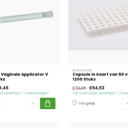
BLOCKLAND
 Vaginale applicator V
Capsule in kaart van 50 st
uks
1200 Stuks
9,46
€54,53
€66,65
. Levertijd 1 - 3 werkdagen
Op voorraad. Levertijd 1 - 3 
k
Vergelijk