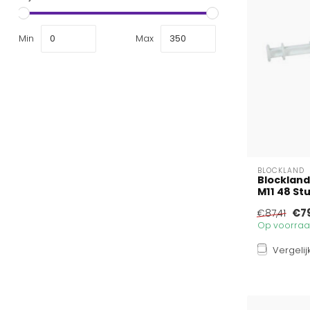
Min
Max
BLOCKLAND
Blockland
M11 48 St
€7
€87,41
Op voorraad
Vergelij