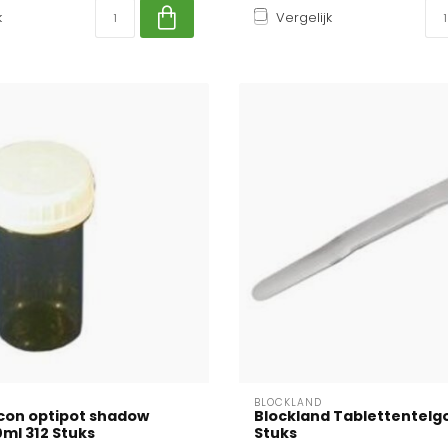
k
Vergelijk
BLOCKLAND
con optipot shadow
Blockland Tablettentelgo
ml 312 Stuks
Stuks