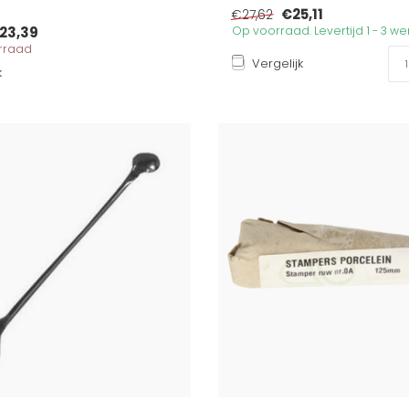
€25,11
€27,62
23,39
Op voorraad. Levertijd 1 - 3 
orraad
Vergelijk
k