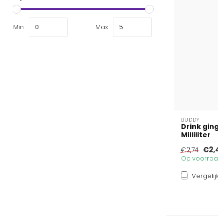
Min
Max
BUDDY
Drink gin
Milliliter
€2,
€2,74
Op voorraad
Vergelij