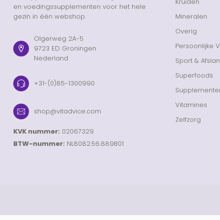
Kruiden
en voedingssupplementen voor het hele
gezin in één webshop.
Mineralen
Overig
Olgerweg 2A-5
Persoonlijke 
9723 ED Groningen
Nederland
Sport & Afsla
Superfoods
+31-(0)85-1300990
Supplemente
Vitamines
shop@vitadvice.com
Zelfzorg
KVK nummer:
02067329
BTW-nummer:
NL8082.56.889B01