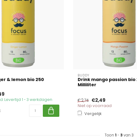
BUDDY
ger & lemon bio 250
Drink mango passion bio
Milliliter
49
. Levertijd 1 - 3 werkdagen
€2,49
€2,74
Niet op voorraad
k
Vergelijk
Toon
1
-
3
van 3