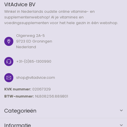
VitAdvice BV
Winkel in Nederlands oudste online vitamine- en
supplementenwebshop! Al je vitamines en
voedingssupplementen voor het hele gezin in één webshop.
Olgerweg 2A-5
9723 ED Groningen
Nederland
+31-(0)85-1300990
shop@vitadvice.com
KVK nummer:
02067329
BTW-nummer:
NL8082.56.889B01
Categorieën
Informatie