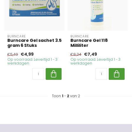
BURNCARE
BURNCARE
Burncare Gel sachet 3.5
Burncare Gel 118
gram 6 Stuks
Milliliter
€4,99
€7,49
€5,49
€8,24
Op voorraad. Levertijd 1 - 3
Op voorraad. Levertijd 1 - 3
werkdagen
werkdagen
Toon
1
-
2
van 2