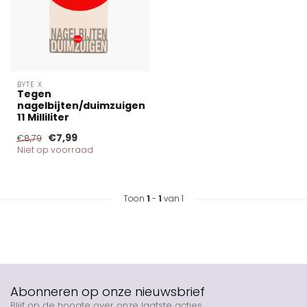
BYTE X
Tegen
nagelbijten/duimzuigen
11 Milliliter
€7,99
€8,79
Niet op voorraad
Toon
1
-
1
van 1
Abonneren op onze nieuwsbrief
Blijf op de hoogte over onze laatste acties