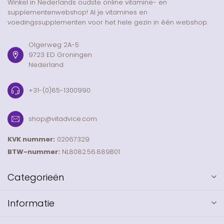
Winkel in Nederlands oudste online vitamine- en
supplementenwebshop! Al je vitamines en
voedingssupplementen voor het hele gezin in één webshop.
Olgerweg 2A-5
9723 ED Groningen
Nederland
+31-(0)85-1300990
shop@vitadvice.com
KVK nummer:
02067329
BTW-nummer:
NL8082.56.889B01
Categorieën
Informatie