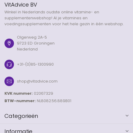
VitAdvice BV
Winkel in Nederlands oudste online vitamine- en
supplementenwebshop! Al je vitamines en
voedingssupplementen voor het hele gezin in één webshop.
Olgerweg 2A-5
9723 ED Groningen
Nederland
+31-(0)85-1300990
shop@vitadvice.com
KVK nummer:
02067329
BTW-nummer:
NL8082.56.889B01
Categorieën
Informatie