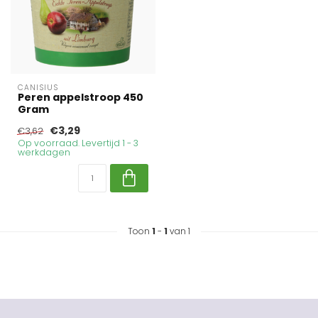
CANISIUS
Peren appelstroop 450
Gram
€3,29
€3,62
Op voorraad. Levertijd 1 - 3
werkdagen
Toon
1
-
1
van 1