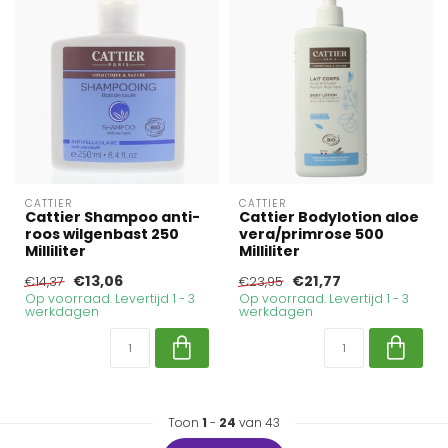
CATTIER
CATTIER
Cattier Shampoo anti-
Cattier Bodylotion aloe
roos wilgenbast 250
vera/primrose 500
Milliliter
Milliliter
€13,06
€21,77
€14,37
€23,95
Op voorraad. Levertijd 1 - 3
Op voorraad. Levertijd 1 - 3
werkdagen
werkdagen
Toon
1
-
24
van 43