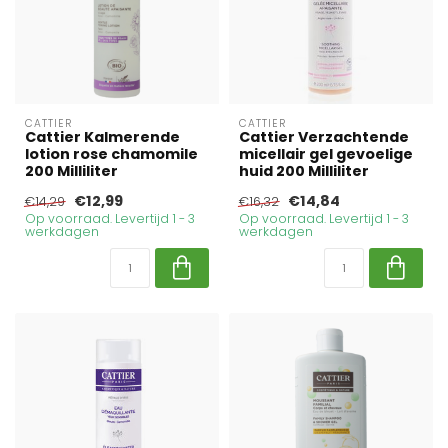
CATTIER
CATTIER
Cattier Kalmerende
Cattier Verzachtende
lotion rose chamomile
micellair gel gevoelige
200 Milliliter
huid 200 Milliliter
€12,99
€14,84
€14,29
€16,32
Op voorraad. Levertijd 1 - 3
Op voorraad. Levertijd 1 - 3
werkdagen
werkdagen