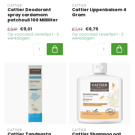
CATTIER
CATTIER
Cattier Deodorant
Cattier Lippenbalsem 4
spray cardamom
Gram
patchouli 100 Milliliter
€9,01
€6,75
€9,91
€7,43
Op voorraad. Levertijd 1 - 3
Op voorraad. Levertijd 1 - 3
werkdagen
werkdagen
CATTIER
CATTIER
Cattier Tandpasta
Cattier Shampoo oat