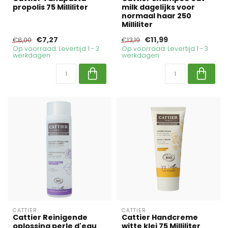
propolis 75 Milliliter
milk dagelijks voor
normaal haar 250
Milliliter
€7,27
€11,99
€8,00
€13,19
Op voorraad. Levertijd 1 - 3
Op voorraad. Levertijd 1 - 3
werkdagen
werkdagen
CATTIER
CATTIER
Cattier Reinigende
Cattier Handcreme
oplossing perle d'eau
witte klei 75 Milliliter