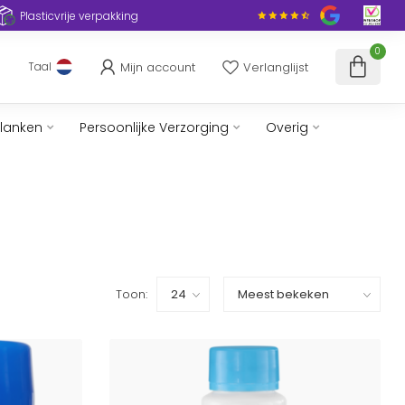
Plasticvrije verpakking
0
Mijn account
Verlanglijst
Taal
slanken
Persoonlijke Verzorging
Overig
Toon: