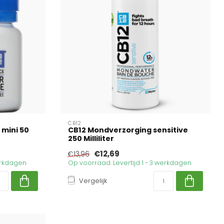
CB12
 mini 50
CB12 Mondverzorging sensitive
250 Milliliter
€12,69
€13,96
werkdagen
Op voorraad. Levertijd 1 - 3 werkdagen
Vergelijk