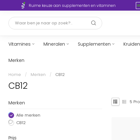
Ruime keuze aan supplementen en vitaminen
Vitamines
Mineralen
Supplementen
Kruiden
Merken
Home
/
Merken
/
CB12
CB12
5
Pro
Merken
Alle merken
CB12
Prijs