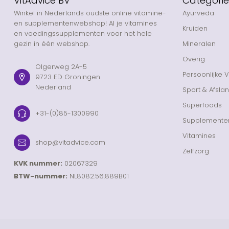
VitAdvice BV
Categori
Winkel in Nederlands oudste online vitamine-
Ayurveda
en supplementenwebshop! Al je vitamines
Kruiden
en voedingssupplementen voor het hele
gezin in één webshop.
Mineralen
Overig
Olgerweg 2A-5
Persoonlijke 
9723 ED Groningen
Nederland
Sport & Afsla
Superfoods
+31-(0)85-1300990
Supplemente
Vitamines
shop@vitadvice.com
Zelfzorg
KVK nummer:
02067329
BTW-nummer:
NL8082.56.889B01