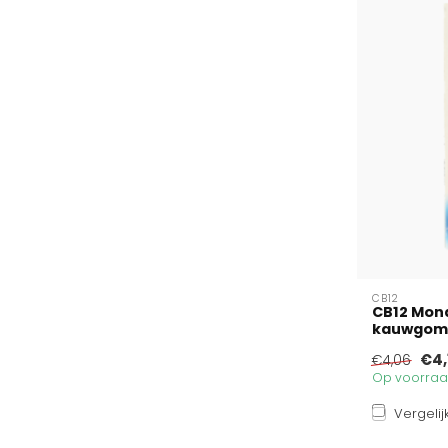
CB12
CB12 Mon
kauwgom s
€4,
€4,06
Op voorraad
Vergelij