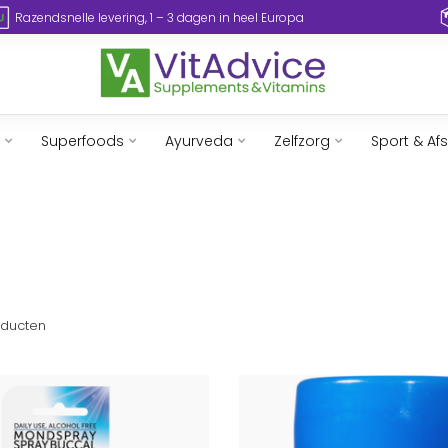
Razendsnelle levering, 1 – 3 dagen in heel Europa
Superfoods
Ayurveda
Zelfzorg
Sport & Af
ducten