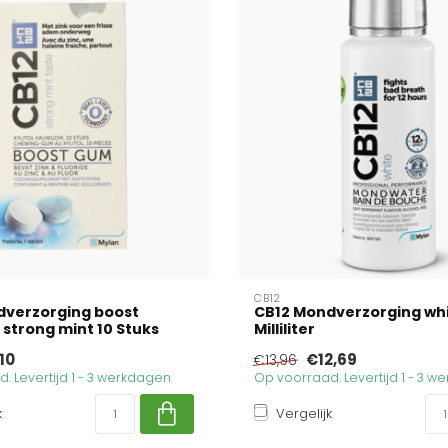
CB12
dverzorging boost
CB12 Mondverzorging whi
trong mint 10 Stuks
Milliliter
10
€12,69
€13,96
. Levertijd 1 - 3 werkdagen
Op voorraad. Levertijd 1 - 3 
k
Vergelijk