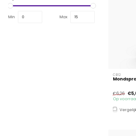
Min
Max
CB12
Mondspray 
€5,
€6,26
Op voorraad
Vergelij