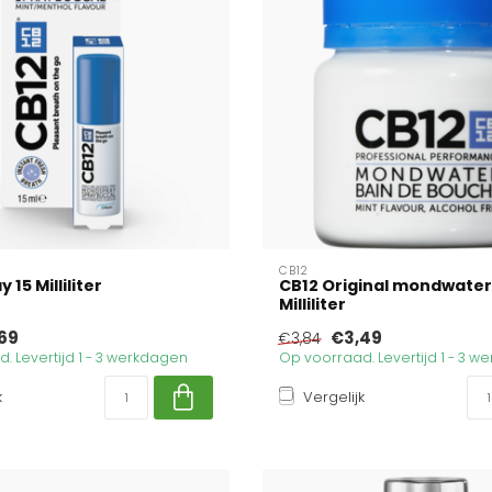
CB12
15 Milliliter
CB12 Original mondwater
Milliliter
69
€3,49
€3,84
. Levertijd 1 - 3 werkdagen
Op voorraad. Levertijd 1 - 3 
k
Vergelijk