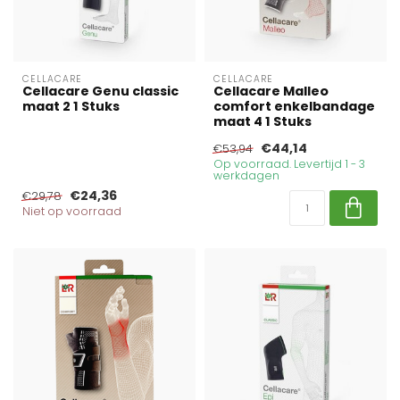
CELLACARE
CELLACARE
Cellacare Genu classic
Cellacare Malleo
maat 2 1 Stuks
comfort enkelbandage
maat 4 1 Stuks
€44,14
€53,94
Op voorraad. Levertijd 1 - 3
werkdagen
€24,36
€29,78
Niet op voorraad