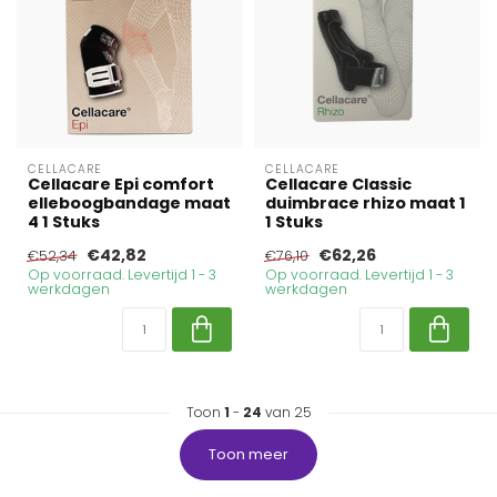
CELLACARE
CELLACARE
Cellacare Epi comfort
Cellacare Classic
elleboogbandage maat
duimbrace rhizo maat 1
4 1 Stuks
1 Stuks
€42,82
€62,26
€52,34
€76,10
Op voorraad. Levertijd 1 - 3
Op voorraad. Levertijd 1 - 3
werkdagen
werkdagen
Toon
1
-
24
van 25
Toon meer