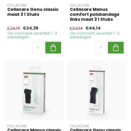
CELLACARE
CELLACARE
Cellacare Genu classic
Cellacare Manus
maat 3 1 Stuks
comfort polsbandage
links maat 3 1 Stuks
€24,36
€44,14
€29,78
€53,94
Op voorraad. Levertijd 1 - 3
Op voorraad. Levertijd 1 - 3
werkdagen
werkdagen
CELLACARE
CELLACARE
Cellacare Manus classic
Cellacare Genu classic