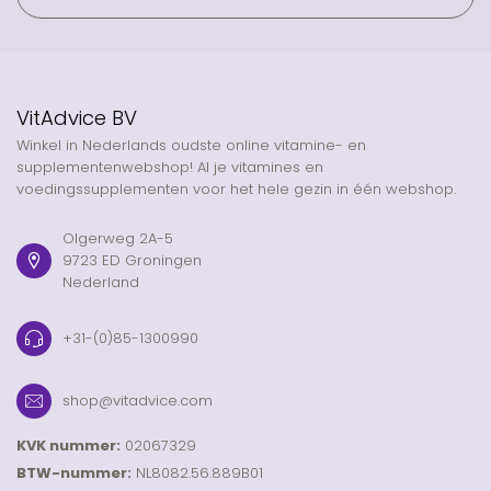
VitAdvice BV
Winkel in Nederlands oudste online vitamine- en
supplementenwebshop! Al je vitamines en
voedingssupplementen voor het hele gezin in één webshop.
Olgerweg 2A-5
9723 ED Groningen
Nederland
+31-(0)85-1300990
shop@vitadvice.com
KVK nummer:
02067329
BTW-nummer:
NL8082.56.889B01