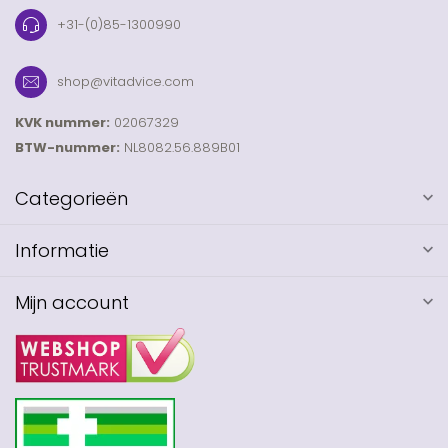
+31-(0)85-1300990
shop@vitadvice.com
KVK nummer:
02067329
BTW-nummer:
NL8082.56.889B01
Categorieën
Informatie
Mijn account