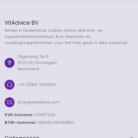
VitAdvice BV
Winkel in Nederlands oudste online vitamine- en
supplementenwebshop! Al je vitamines en
voedingssupplementen voor het hele gezin in één webshop.
Olgerweg 2A-5
9723 ED Groningen
Nederland
+31-(0)85-1300990
shop@vitadvice.com
KVK nummer:
02067329
BTW-nummer:
NL8082.56.889B01