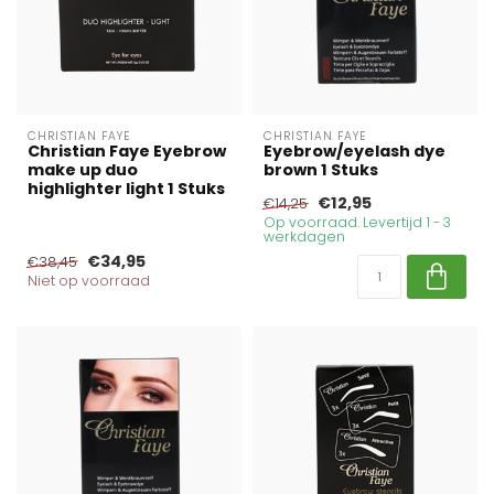
CHRISTIAN FAYE
CHRISTIAN FAYE
Christian Faye Eyebrow
Eyebrow/eyelash dye
make up duo
brown 1 Stuks
highlighter light 1 Stuks
€12,95
€14,25
Op voorraad. Levertijd 1 - 3
werkdagen
€34,95
€38,45
Niet op voorraad