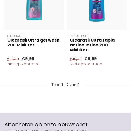
CLEARASIL
CLEARASIL
Clearasil Ultra gel wash
Clearasil Ultra rapid
200 Milliliter
action lotion 200
Milliliter
€9,99
€9,99
€10,99
€10,99
Niet op voorraad
Niet op voorraad
Toon
1
-
2
van 2
Abonneren op onze nieuwsbrief
Blijf op de hoogte over onze laatste acties