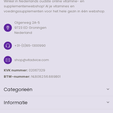
Winkel in Nederlands oudste online vitamine- en
supplementenwebshop! Al je vitamines en
voedingssupplementen voor het hele gezin in één webshop.
Olgerweg 2A-5
9723 ED Groningen
Nederland
+31-(0)85-1300990
shop@vitadvice.com
KVK nummer:
02067329
BTW-nummer:
NL8082.56.889B01
Categorieën
Informatie