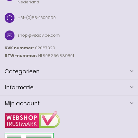
Nederland
+31-(0)85-1300990
shop@vitadvice.com
KVK nummer:
02067329
BTW-nummer:
NL8082.56.889B01
Categorieën
Informatie
Mijn account