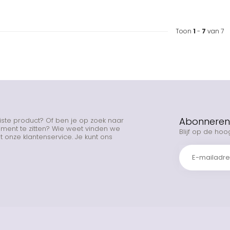
Toon
1
-
7
van 7
Abonneren 
uiste product? Of ben je op zoek naar
rtiment te zitten? Wie weet vinden we
Blijf op de hoo
 onze klantenservice. Je kunt ons