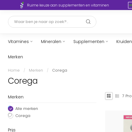
Ruime keuze aan supplementen en vitaminen
Vitamines
Mineralen
Supplementen
Kruiden
Merken
Home
/
Merken
/
Corega
Corega
7
Pro
Merken
Alle merken
Corega
Prijs