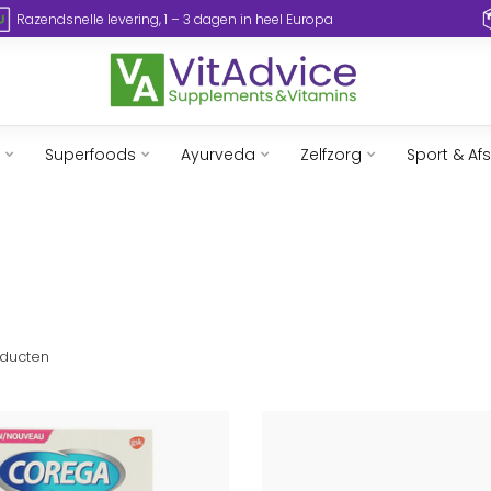
Razendsnelle levering, 1 – 3 dagen in heel Europa
Superfoods
Ayurveda
Zelfzorg
Sport & Af
ducten