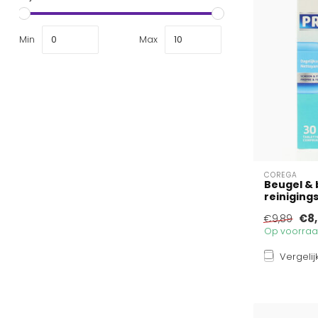
Min
Max
COREGA
Beugel & 
reiniging
€8
€9,89
Op voorraad
Vergelij