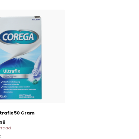
trafix 50 Gram
49
orraad
k