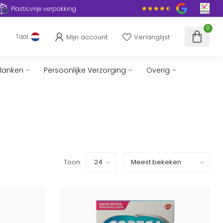
Plasticvrije verpakking
0
Mijn account
Verlanglijst
Taal
slanken
Persoonlijke Verzorging
Overig
Toon: