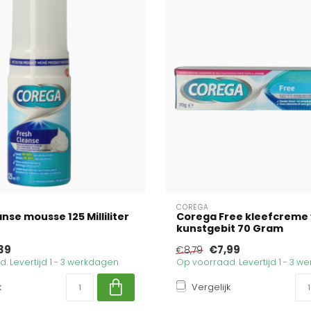
COREGA
nse mousse 125 Milliliter
Corega Free kleefcreme 
kunstgebit 70 Gram
39
€7,99
€8,79
. Levertijd 1 - 3 werkdagen
Op voorraad. Levertijd 1 - 3 
k
Vergelijk