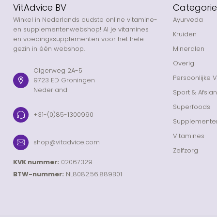
VitAdvice BV
Categori
Winkel in Nederlands oudste online vitamine-
Ayurveda
en supplementenwebshop! Al je vitamines
Kruiden
en voedingssupplementen voor het hele
gezin in één webshop.
Mineralen
Overig
Olgerweg 2A-5
Persoonlijke 
9723 ED Groningen
Nederland
Sport & Afsla
Superfoods
+31-(0)85-1300990
Supplemente
Vitamines
shop@vitadvice.com
Zelfzorg
KVK nummer:
02067329
BTW-nummer:
NL8082.56.889B01