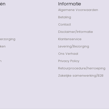
eën
Informatie
Algemene Voorwaarden
Betaling
Contact
Disclaimer/Informatie
Verzorging
Klantenservice
nken
Levering/Bezorging
Ons Verhaal
n
Privacy Policy
Retourprocedure/herroeping
Zakelijke samenwerking/B2B