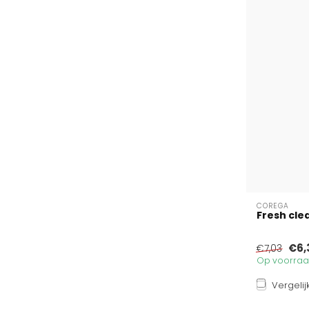
COREGA
Fresh clea
€6,
€7,03
Op voorraad
Vergelij