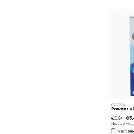
COREGA
Powder ul
€5,
€6,04
Niet op vo
Vergelij