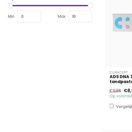
Min
Max
CURACEPT
ADS DNA 7
tandpasta 
€8,
€9,85
Op voorraad
Vergelij