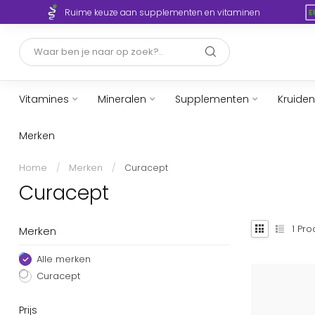
Ruime keuze aan supplementen en vitaminen
Vitamines
Mineralen
Supplementen
Kruiden
Merken
Home
/
Merken
/
Curacept
Curacept
1
Pro
Merken
Alle merken
Curacept
Prijs