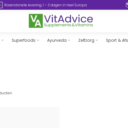
Razendsnelle levering, 1 – 3 dagen in heel Europa
Superfoods
Ayurveda
Zelfzorg
Sport & Af
ducten