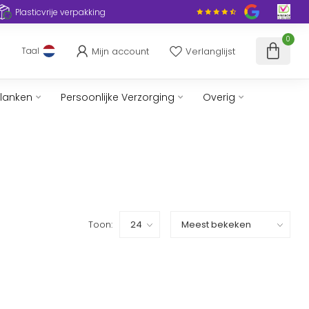
Plasticvrije verpakking
0
Mijn account
Verlanglijst
Taal
slanken
Persoonlijke Verzorging
Overig
Toon: