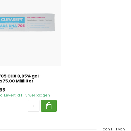
05 CHX 0,05% gel-
75.00 Milliliter
95
. Levertijd 1 - 3 werkdagen
k
Toon
1
-
1
van 1