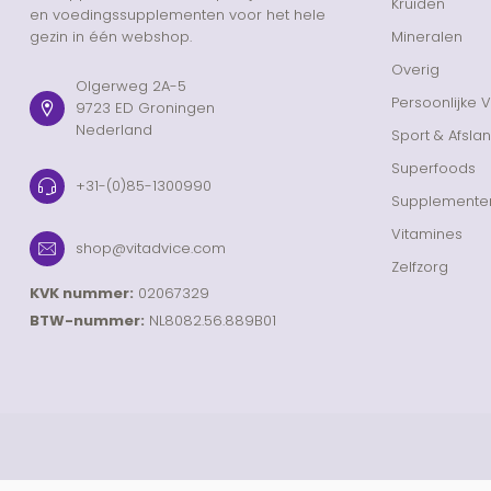
Kruiden
en voedingssupplementen voor het hele
gezin in één webshop.
Mineralen
Overig
Olgerweg 2A-5
Persoonlijke 
9723 ED Groningen
Nederland
Sport & Afsla
Superfoods
+31-(0)85-1300990
Supplemente
Vitamines
shop@vitadvice.com
Zelfzorg
KVK nummer:
02067329
BTW-nummer:
NL8082.56.889B01