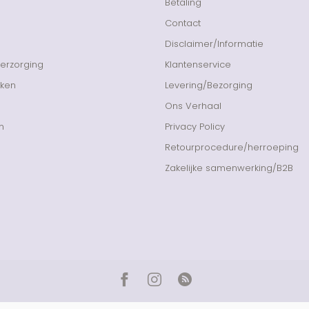
Betaling
Contact
Disclaimer/Informatie
Verzorging
Klantenservice
nken
Levering/Bezorging
Ons Verhaal
n
Privacy Policy
Retourprocedure/herroeping
Zakelijke samenwerking/B2B