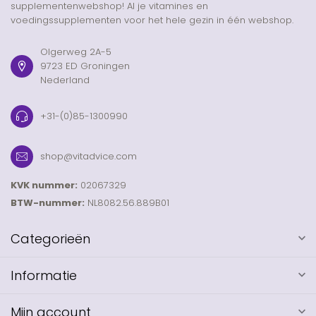
supplementenwebshop! Al je vitamines en
voedingssupplementen voor het hele gezin in één webshop.
Olgerweg 2A-5
9723 ED Groningen
Nederland
+31-(0)85-1300990
shop@vitadvice.com
KVK nummer:
02067329
BTW-nummer:
NL8082.56.889B01
Categorieën
Informatie
Mijn account