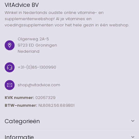
VitAdvice BV
Winkel in Nederlands oudste online vitamine- en
supplementenwebshop! Al je vitamines en
voedingssupplementen voor het hele gezin in één webshop.
Olgerweg 2A-5
9723 ED Groningen
Nederland
+31-(0)85-1300990
shop@vitadvice.com
KVK nummer:
02067329
BTW-nummer:
NL8082.56.889B01
Categorieën
Informatie