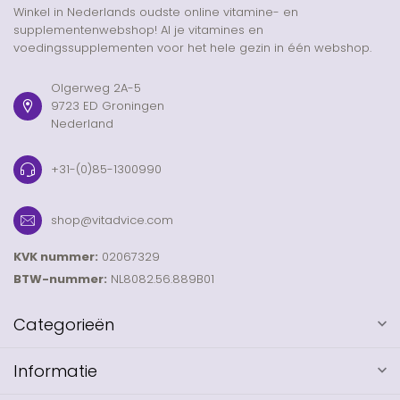
Winkel in Nederlands oudste online vitamine- en
supplementenwebshop! Al je vitamines en
voedingssupplementen voor het hele gezin in één webshop.
Olgerweg 2A-5
9723 ED Groningen
Nederland
+31-(0)85-1300990
shop@vitadvice.com
KVK nummer:
02067329
BTW-nummer:
NL8082.56.889B01
Categorieën
Informatie