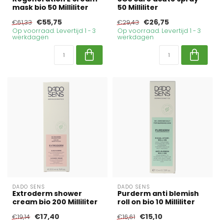
mask bio 50 Milliliter
50 Milliliter
€55,75
€26,75
€61,33
€29,43
Op voorraad. Levertijd 1 - 3
Op voorraad. Levertijd 1 - 3
werkdagen
werkdagen
DADO SENS
DADO SENS
Extroderm shower
Purderm anti blemish
cream bio 200 Milliliter
roll on bio 10 Milliliter
€17,40
€15,10
€19,14
€16,61