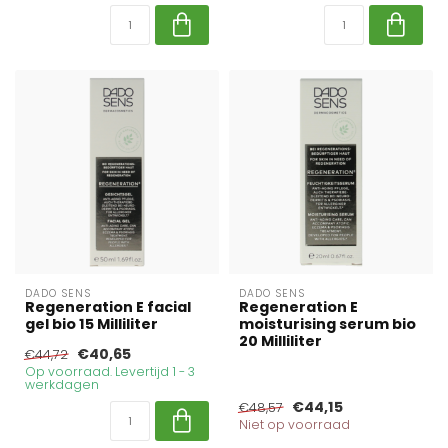
DADO SENS
DADO SENS
Regeneration E facial
Regeneration E
gel bio 15 Milliliter
moisturising serum bio
20 Milliliter
€40,65
€44,72
Op voorraad. Levertijd 1 - 3
werkdagen
€44,15
€48,57
Niet op voorraad