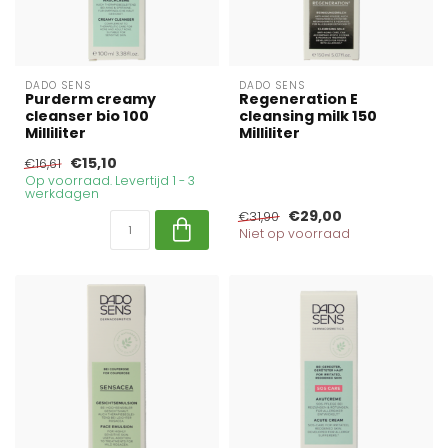
DADO SENS
DADO SENS
Purderm creamy
Regeneration E
cleanser bio 100
cleansing milk 150
Milliliter
Milliliter
€15,10
€16,61
Op voorraad. Levertijd 1 - 3
werkdagen
€29,00
€31,90
Niet op voorraad