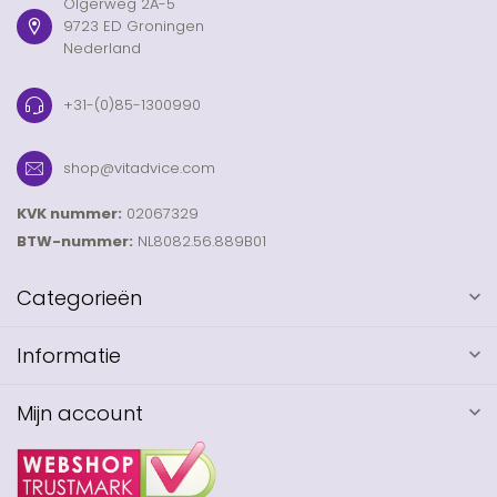
Olgerweg 2A-5
9723 ED Groningen
Nederland
+31-(0)85-1300990
shop@vitadvice.com
KVK nummer:
02067329
BTW-nummer:
NL8082.56.889B01
Categorieën
Informatie
Mijn account