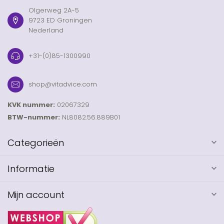
Olgerweg 2A-5
9723 ED Groningen
Nederland
+31-(0)85-1300990
shop@vitadvice.com
KVK nummer:
02067329
BTW-nummer:
NL8082.56.889B01
Categorieën
Informatie
Mijn account