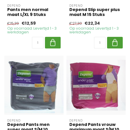
DEPEND
DEPEND
Pants men normal
Depend Slip super plus
maat L/XL 9 Stuks
maat M 15 Stuks
€12,59
€22,34
€15,39
€27,30
Op voorraad. Levertijd 1 - 3
Op voorraad. Levertijd 1 - 3
werkdagen
werkdagen
DEPEND
DEPEND
Depend Pants men
Depend Pants vrouw
super maat S/M 10
maximum maat S/M 10