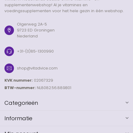
supplementenwebshop! Al je vitamines en
voedingssupplementen voor het hele gezin in één webshop.
Olgerweg 2A-5
9723 ED Groningen
Nederland
+31-(0)85-1300990
shop@vitadvice.com
KVK nummer:
02067329
BTW-nummer:
NL8082.56.889B01
Categorieën
Informatie