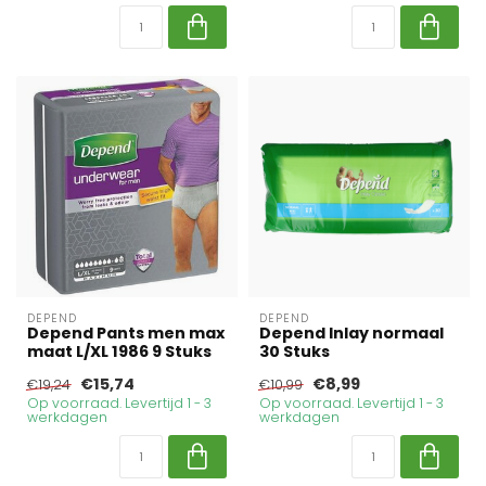
DEPEND
DEPEND
Depend Pants men max
Depend Inlay normaal
maat L/XL 1986 9 Stuks
30 Stuks
€15,74
€8,99
€19,24
€10,99
Op voorraad. Levertijd 1 - 3
Op voorraad. Levertijd 1 - 3
werkdagen
werkdagen