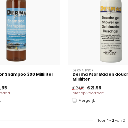
DERMA PSOR
r Shampoo 300 Milliliter
Derma Psor Bad en douc
Milliliter
,95
€21,95
€24,15
orraad
Niet op voorraad
k
Vergelijk
Toon
1
-
2
van 2