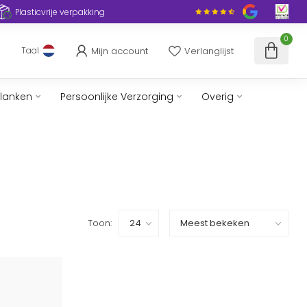
Plasticvrije verpakking
0
Mijn account
Verlanglijst
Taal
slanken
Persoonlijke Verzorging
Overig
Toon: