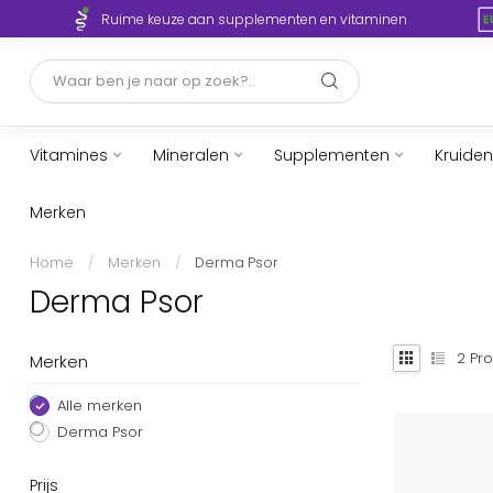
Ruime keuze aan supplementen en vitaminen
Vitamines
Mineralen
Supplementen
Kruiden
Merken
Home
/
Merken
/
Derma Psor
Derma Psor
2
Pro
Merken
Alle merken
Derma Psor
Prijs