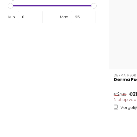
Min
Max
DERMA PSOR
Derma Pso
€21
€24,15
Niet op vo
Vergelij