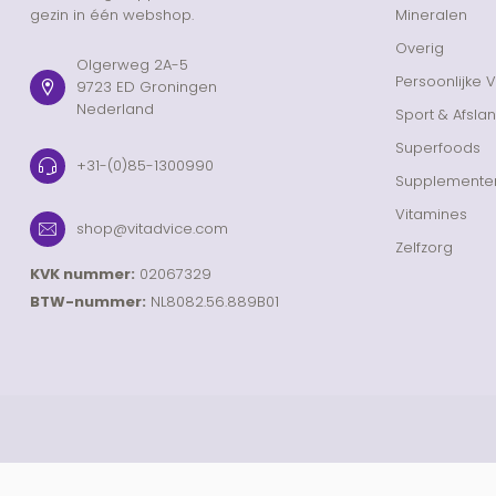
gezin in één webshop.
Mineralen
Overig
Olgerweg 2A-5
Persoonlijke 
9723 ED Groningen
Nederland
Sport & Afsla
Superfoods
+31-(0)85-1300990
Supplemente
Vitamines
shop@vitadvice.com
Zelfzorg
KVK nummer:
02067329
BTW-nummer:
NL8082.56.889B01