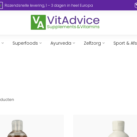
Razendsnelle levering, 1 – 3 dagen in heel Europa
Superfoods
Ayurveda
Zelfzorg
Sport & Af
ducten